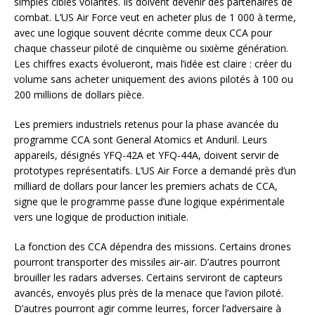
simples cibles volantes. Ils doivent devenir des partenaires de
combat. L’US Air Force veut en acheter plus de 1 000 à terme,
avec une logique souvent décrite comme deux CCA pour
chaque chasseur piloté de cinquième ou sixième génération.
Les chiffres exacts évolueront, mais l’idée est claire : créer du
volume sans acheter uniquement des avions pilotés à 100 ou
200 millions de dollars pièce.
Les premiers industriels retenus pour la phase avancée du
programme CCA sont General Atomics et Anduril. Leurs
appareils, désignés YFQ-42A et YFQ-44A, doivent servir de
prototypes représentatifs. L’US Air Force a demandé près d’un
milliard de dollars pour lancer les premiers achats de CCA,
signe que le programme passe d’une logique expérimentale
vers une logique de production initiale.
La fonction des CCA dépendra des missions. Certains drones
pourront transporter des missiles air-air. D’autres pourront
brouiller les radars adverses. Certains serviront de capteurs
avancés, envoyés plus près de la menace que l’avion piloté.
D’autres pourront agir comme leurres, forcer l’adversaire à