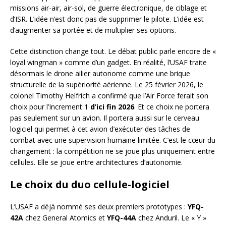
missions air-air, air-sol, de guerre électronique, de ciblage et
d’ISR. L’idée n’est donc pas de supprimer le pilote. L’idée est
d’augmenter sa portée et de multiplier ses options.
Cette distinction change tout. Le débat public parle encore de «
loyal wingman » comme d’un gadget. En réalité, l’USAF traite
désormais le drone ailier autonome comme une brique
structurelle de la supériorité aérienne. Le 25 février 2026, le
colonel Timothy Helfrich a confirmé que l’Air Force ferait son
choix pour l’Increment 1
d’ici fin 2026
. Et ce choix ne portera
pas seulement sur un avion. Il portera aussi sur le cerveau
logiciel qui permet à cet avion d’exécuter des tâches de
combat avec une supervision humaine limitée. C’est le cœur du
changement : la compétition ne se joue plus uniquement entre
cellules. Elle se joue entre architectures d’autonomie.
Le choix du duo cellule-logiciel
L’USAF a déjà nommé ses deux premiers prototypes :
YFQ-
42A
chez General Atomics et
YFQ-44A
chez Anduril. Le « Y »