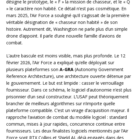
désigne le prototype, le « F » la mission de chasseur, et le « Q
» le caractère non habité. Ce détail n’est pas cosmétique. En
mars 2025, l’Air Force a souligné qu’il s’agissait de la première
véritable désignation de « chasseur non habité » de son
histoire. Autrement dit, Washington ne parle plus d’un simple
drone d’appoint. Il parle d’une nouvelle famille d’avions de
combat.
L’autre bascule est moins visible, mais plus profonde. Le 12
février 2026, l’Air Force a expliqué qu’elle déployait sur
plusieurs plateformes son
A-GRA
(Autonomy Government
Reference Architecture), une architecture ouverte détenue par
le gouvernement. Le but est limpide : casser le verrouillage
fournisseur. Dans ce schéma, le logiciel d’autonomie n’est plus
prisonnier d’un seul constructeur. L’USAF peut théoriquement
brancher de meilleurs algorithmes sur n’importe quelle
plateforme compatible. C’est un virage d’acquisition majeur. Il
rapproche l’aviation de combat du modèle logiciel : standard
commun, mises à jour rapides, concurrence continue entre
fournisseurs. Les deux finalistes logiciels mentionnés par l’Air
Force sont RTX Collins et Shield AI, déjà engagés dans des