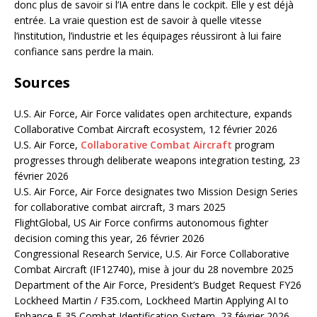
donc plus de savoir si l’IA entre dans le cockpit. Elle y est déjà
entrée. La vraie question est de savoir à quelle vitesse
l’institution, l’industrie et les équipages réussiront à lui faire
confiance sans perdre la main.
Sources
U.S. Air Force, Air Force validates open architecture, expands
Collaborative Combat Aircraft ecosystem, 12 février 2026
U.S. Air Force,
Collaborative Combat Aircraft
program
progresses through deliberate weapons integration testing, 23
février 2026
U.S. Air Force, Air Force designates two Mission Design Series
for collaborative combat aircraft, 3 mars 2025
FlightGlobal, US Air Force confirms autonomous fighter
decision coming this year, 26 février 2026
Congressional Research Service, U.S. Air Force Collaborative
Combat Aircraft (IF12740), mise à jour du 28 novembre 2025
Department of the Air Force, President’s Budget Request FY26
Lockheed Martin / F35.com, Lockheed Martin Applying AI to
Enhance F-35 Combat Identification System, 23 février 2026