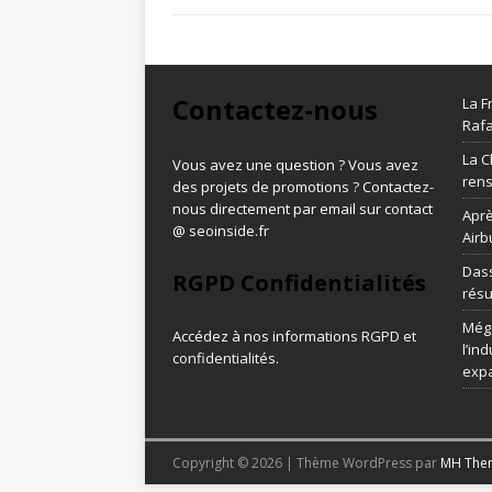
Contactez-nous
La F
Rafa
La C
Vous avez une question ? Vous avez
ren
des projets de promotions ? Contactez-
nous directement par email sur contact
Aprè
@ seoinside.fr
Airb
Dass
RGPD Confidentialités
résu
Méga
Accédez à nos informations
RGPD et
l’in
confidentialités
.
exp
Copyright © 2026 | Thème WordPress par
MH The