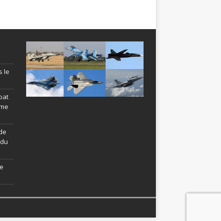
s le
bat
ème
de
ndu
le