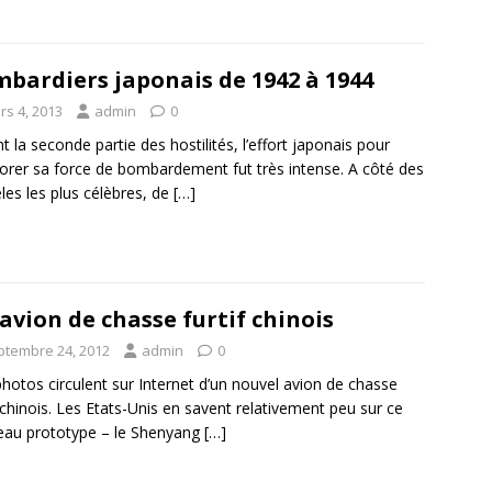
bardiers japonais de 1942 à 1944
rs 4, 2013
admin
0
t la seconde partie des hostilités, l’effort japonais pour
orer sa force de bombardement fut très intense. A côté des
es les plus célèbres, de
[…]
avion de chasse furtif chinois
ptembre 24, 2012
admin
0
hotos circulent sur Internet d’un nouvel avion de chasse
f chinois. Les Etats-Unis en savent relativement peu sur ce
au prototype – le Shenyang
[…]