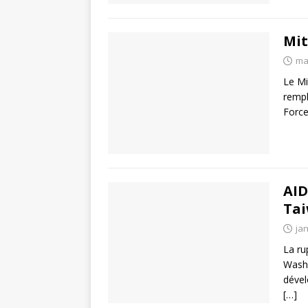
Mit
ma
Le Mi
rempl
Force
AID
Ta
jan
La ru
Washi
dével
[…]