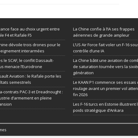
rance face au choix urgent entre
La Chine confie à l’IA ses frappes
le F4 et Rafale F5
aériennes de grande ampleur
hine dévoile trois drones pour le
L’US Air Force fait voler un F-16 sou
seignement interarmées
contrôle d’une IA
s le SCAF, le conflit Dassault-
La Chine bâtit une aviation de com
us menace l’Eurodrone
de saturation tournée vers la sixi
génération
ault Aviation : le Rafale porte les
ltats semestriels
Le KAAN P1 commence ses essais 
roulage avant un premier vol atte
-contrats PAC-3 et Dreadnought :
fin 2026
dustrie d’armement en pleine
ansion
Les F-16 turcs en Estonie illustrent 
poids stratégique d’Ankara
mes