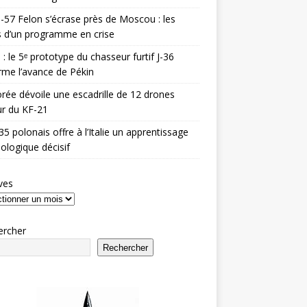
-57 Felon s’écrase près de Moscou : les
es d’un programme en crise
 : le 5ᵉ prototype du chasseur furtif J-36
rme l’avance de Pékin
rée dévoile une escadrille de 12 drones
r du KF-21
35 polonais offre à l’Italie un apprentissage
ologique décisif
ves
ercher
Rechercher