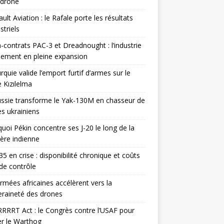
odrone
ult Aviation : le Rafale porte les résultats
triels
contrats PAC-3 et Dreadnought : l’industrie
ement en pleine expansion
rquie valide l’emport furtif d’armes sur le
 Kızılelma
ssie transforme le Yak-130M en chasseur de
s ukrainiens
uoi Pékin concentre ses J-20 le long de la
ière indienne
35 en crise : disponibilité chronique et coûts
de contrôle
rmées africaines accélèrent vers la
raineté des drones
RRRT Act : le Congrès contre l’USAF pour
r le Warthog