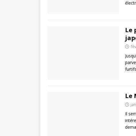
élect
Le 
jap
fév
Jusqu
parve
furti
Le 
jan
Il se
intér
deman