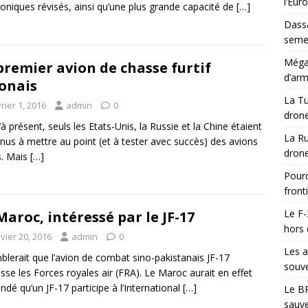
l’Eur
roniques révisés, ainsi qu’une plus grande capacité de
[…]
Dassa
semes
Méga-
premier avion de chasse furtif
d’arm
onais
La Tu
rier 1, 2016
admin
0
drone
’à présent, seuls les Etats-Unis, la Russie et la Chine étaient
La Ru
nus à mettre au point (et à tester avec succès) des avions
drone
fs. Mais
[…]
Pourq
front
Le F-
Maroc, intéressé par le JF-17
hors 
vier 20, 2016
admin
0
Les a
mblerait que l’avion de combat sino-pakistanais JF-17
souve
esse les Forces royales air (FRA). Le Maroc aurait en effet
dé qu’un JF-17 participe à l’International
[…]
Le BR
sauve