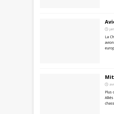
Avi
jan
La Ch
avion
europ
Mit
avr
Plus 
Allié
chass