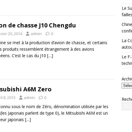
Le Su
faill
on de chasse J10 Chengdu
Chine
confi
vier 20, 2014
admin
0
La Co
ine se met à la production d’avion de chasse, et certains
autou
s produits ressemblent étrangement à des avions
éens. C’est le cas du J10
[…]
Le F-
techn
Archi
subishi A6M Zero
il 8, 2013
admin
0
Rech
connu sous le nom de Zéro, dénomination utilisée par les
s (les Japonais parlent de type 0), le Mitsubishi A6M est un
eur japonais
[…]