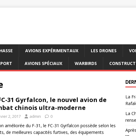
CHASSE
AVIONS EXPÉRIMENTAUX
LES DRONES
VO
SPORT
AVIONS SPÉCIAUX
WARBIRDS
CONSTRUCT
e
DER
La Fr
FC-31 Gyrfalcon, le nouvel avion de
Rafal
bat chinois ultra-moderne
La Ch
vier 2, 2017
admin
0
rens
on améliorée du F-31, le FC-31 Gyrfalcon possède selon les
Après
ts, de meilleures capacités furtives, des équipements