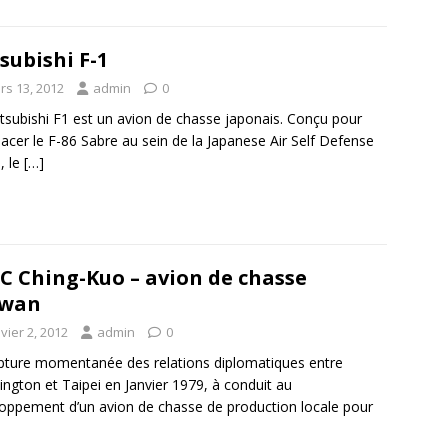
subishi F-1
rs 13, 2012
admin
0
tsubishi F1 est un avion de chasse japonais. Conçu pour
acer le F-86 Sabre au sein de la Japanese Air Self Defense
, le
[…]
C Ching-Kuo – avion de chasse
iwan
vier 2, 2012
admin
0
pture momentanée des relations diplomatiques entre
ngton et Taipei en Janvier 1979, à conduit au
oppement d’un avion de chasse de production locale pour