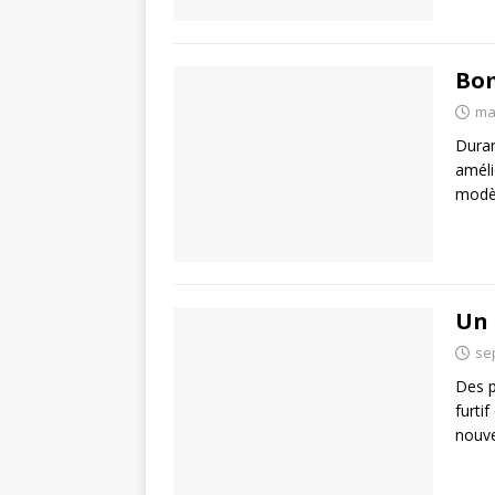
Bom
ma
Duran
améli
modèl
Un 
se
Des p
furti
nouve