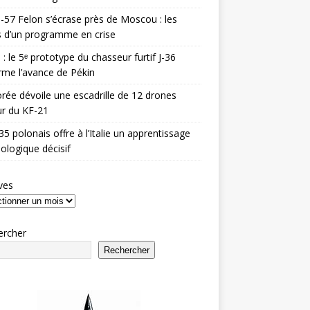
-57 Felon s’écrase près de Moscou : les
es d’un programme en crise
 : le 5ᵉ prototype du chasseur furtif J-36
rme l’avance de Pékin
rée dévoile une escadrille de 12 drones
r du KF-21
35 polonais offre à l’Italie un apprentissage
ologique décisif
ves
ercher
Rechercher