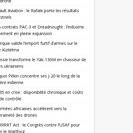
odrone
ult Aviation : le Rafale porte les résultats
triels
contrats PAC-3 et Dreadnought : l’industrie
ement en pleine expansion
rquie valide l’emport furtif d’armes sur le
 Kızılelma
ssie transforme le Yak-130M en chasseur de
s ukrainiens
uoi Pékin concentre ses J-20 le long de la
ière indienne
35 en crise : disponibilité chronique et coûts
de contrôle
rmées africaines accélèrent vers la
raineté des drones
RRRT Act : le Congrès contre l’USAF pour
r le Warthog