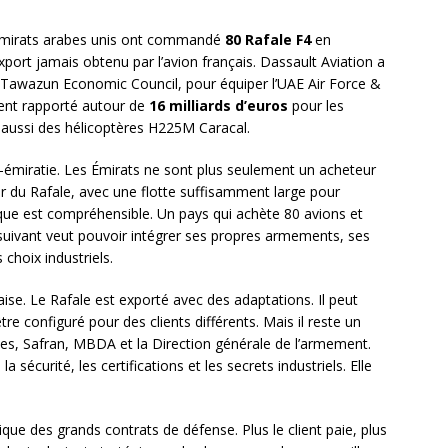
s Émirats arabes unis ont commandé
80 Rafale F4
en
port jamais obtenu par l’avion français. Dassault Aviation a
e Tawazun Economic Council, pour équiper l’UAE Air Force &
ment rapporté autour de
16 milliards d’euros
pour les
 aussi des hélicoptères H225M Caracal.
émiratie. Les Émirats ne sont plus seulement un acheteur
ur du Rafale, avec une flotte suffisamment large pour
que est compréhensible. Un pays qui achète 80 avions et
suivant veut pouvoir intégrer ses propres armements, ses
choix industriels.
ise. Le Rafale est exporté avec des adaptations. Il peut
re configuré pour des clients différents. Mais il reste un
les, Safran, MBDA et la Direction générale de l’armement.
 sécurité, les certifications et les secrets industriels. Elle
ue des grands contrats de défense. Plus le client paie, plus