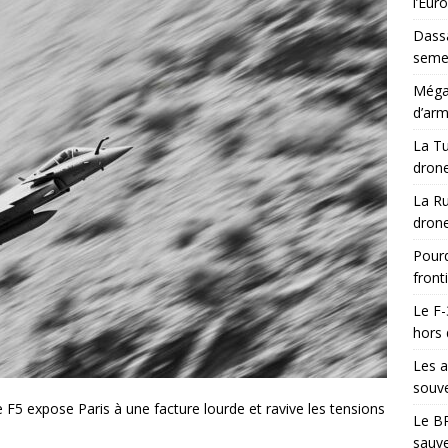
l’Eur
Dassa
semes
Méga-
d’arm
La Tu
drone
La Ru
drone
Pourq
front
Le F-
hors 
Les a
souve
 F5 expose Paris à une facture lourde et ravive les tensions
Le BR
sauve