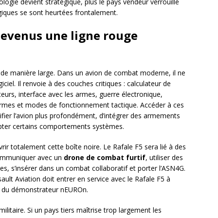
nologie devient stratégique, plus le pays vendeur verrouille
ogiques se sont heurtées frontalement.
devenus une ligne rouge
é de manière large. Dans un avion de combat moderne, il ne
iel. Il renvoie à des couches critiques : calculateur de
eurs, interface avec les armes, guerre électronique,
ormes et modes de fonctionnement tactique. Accéder à ces
ier l’avion plus profondément, d’intégrer des armements
adapter certains comportements systèmes.
rir totalement cette boîte noire. Le Rafale F5 sera lié à des
communiquer avec un
drone de combat furtif
, utiliser des
s, s’insérer dans un combat collaboratif et porter l’ASN4G.
t Aviation doit entrer en service avec le Rafale F5 à
nce du démonstrateur nEUROn.
militaire. Si un pays tiers maîtrise trop largement les