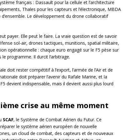
ystème français : Dassault pour la cellule et l’architecture
quipements, Thales pour les capteurs et l’électronique, MBDA
e d’ensemble. Le développement du drone collaboratif
ut payer. Elle peut le faire. La vraie question est de savoir
éfense sol-air, drones tactiques, munitions, spatial militaire,
tion opérationnelle : chaque euro engagé sur le F5 pèse sur
s le programme. Il durcit l’arbitrage.
e doit rester compétitif à l’export, l’armée de l’Air et de
nationale doit préparer l’avenir du Rafale Marine, et la
 F5 devient indispensable, mais il devient aussi plus lourd
uxième crise au même moment
du
SCAF
, le Système de Combat Aérien du Futur. Ce
éparer le système aérien européen de nouvelle
rones, un cloud de combat, des capteurs et de nouveaux