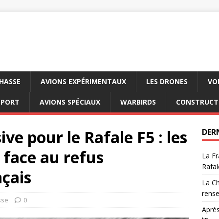
CHASSE
AVIONS EXPÉRIMENTAUX
LES DRONES
VO
SPORT
AVIONS SPÉCIAUX
WARBIRDS
CONSTRUCT
ve pour le Rafale F5 : les
DER
 face au refus
La Fr
Rafal
çais
La Ch
rens
sse
0
Après