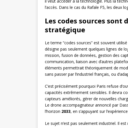
il veut accéder à la technologie. Plus la tech
l’accès. Dans le cas du Rafale F5, les deux l
Les codes sources sont 
stratégique
Le terme “codes sources” est souvent utilis
désigne pas seulement quelques lignes de logic
mission, fusion de données, gestion des capt
communication, liaison avec d’autres platef
éléments permettrait théoriquement de modif
sans passer par l’industriel français, ou d’
C’est précisément pourquoi Paris refuse d’ouv
capacités extrêmement sensibles. Il devra 
capteurs améliorés, gérer de nouvelles charge
Le drone accompagnateur annoncé par Dassaul
l’horizon
2033
, en s’appuyant sur l’expérie
Le sujet n’est pas seulement industriel. Il est 