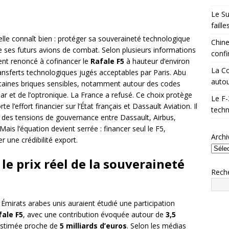
Le Su
faill
lle connaît bien : protéger sa souveraineté technologique
Chine
e ses futurs avions de combat. Selon plusieurs informations
confi
ent renoncé à cofinancer le
Rafale F5
à hauteur d’environ
La Co
ransferts technologiques jugés acceptables par Paris. Abu
autou
rtaines briques sensibles, notamment autour des codes
ar et de l’optronique. La France a refusé. Ce choix protège
Le F-
 l’effort financier sur l’État français et Dassault Aviation. Il
techn
 des tensions de gouvernance entre Dassault, Airbus,
 Mais l’équation devient serrée : financer seul le F5,
Archi
r une crédibilité export.
 le prix réel de la souveraineté
Rech
 Émirats arabes unis auraient étudié une participation
fale F5
, avec une contribution évoquée autour de
3,5
 estimée proche de
5 milliards d’euros
. Selon les médias