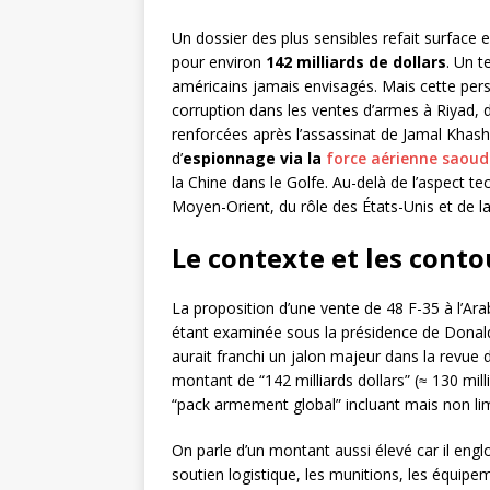
Un dossier des plus sensibles refait surface e
pour environ
142 milliards de dollars
. Un t
américains jamais envisagés. Mais cette pers
corruption dans les ventes d’armes à Riyad, d
renforcées après l’assassinat de Jamal Khashog
d’
espionnage via la
force aérienne saoud
la Chine dans le Golfe. Au-delà de l’aspect tec
Moyen-Orient, du rôle des États-Unis et de la 
Le contexte et les conto
La proposition d’une vente de 48 F-35 à l’A
étant examinée sous la présidence de Donal
aurait franchi un jalon majeur dans la revu
montant de “142 milliards dollars” (≈ 130 mil
“pack armement global” incluant mais non lim
On parle d’un montant aussi élevé car il engl
soutien logistique, les munitions, les équipe