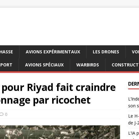
CHASSE
AVIONS EXPÉRIMENTAUX
LES DRONES
VO
SPORT
AVIONS SPÉCIAUX
WARBIRDS
CONSTRUCT
 pour Riyad fait craindre
DER
onnage par ricochet
L’Ind
son s
0
Le H-
de J-
L’IA 