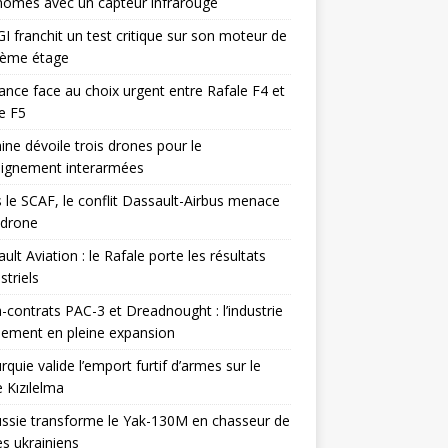
omes avec un capteur infrarouge
I franchit un test critique sur son moteur de
ième étage
ance face au choix urgent entre Rafale F4 et
e F5
ine dévoile trois drones pour le
eignement interarmées
 le SCAF, le conflit Dassault-Airbus menace
odrone
ult Aviation : le Rafale porte les résultats
triels
contrats PAC-3 et Dreadnought : l’industrie
ement en pleine expansion
rquie valide l’emport furtif d’armes sur le
 Kızılelma
ssie transforme le Yak-130M en chasseur de
s ukrainiens