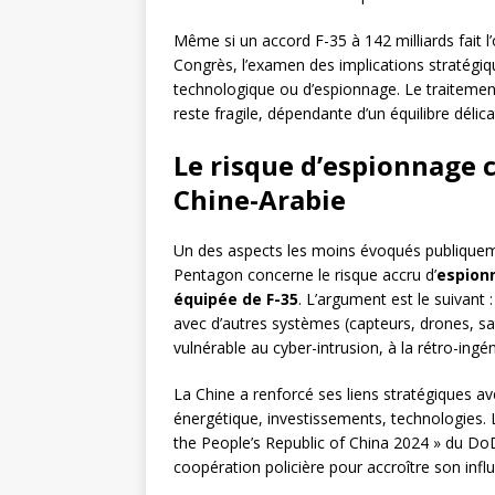
Même si un accord F-35 à 142 milliards fait l’o
Congrès, l’examen des implications stratégiq
technologique ou d’espionnage. Le traiteme
reste fragile, dépendante d’un équilibre délica
Le risque d’espionnage ch
Chine-Arabie
Un des aspects les moins évoqués publiquem
Pentagon concerne le risque accru d’
espionn
équipée de F-35
. L’argument est le suivant :
avec d’autres systèmes (capteurs, drones, sa
vulnérable au cyber-intrusion, à la rétro-ingé
La Chine a renforcé ses liens stratégiques av
énergétique, investissements, technologies. 
the People’s Republic of China 2024 » du DoD 
coopération policière pour accroître son infl