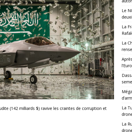
auton
Le NG
deux
La Fr
Rafal
La Ch
rens
Après
l’Eur
Dassa
semes
Méga-
d’arm
La Tu
ite (142 milliards $) ravive les craintes de corruption et
drone
La Ru
drone