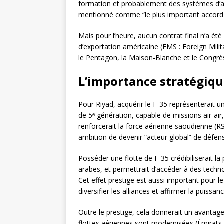
formation et probablement des systèmes d’arm
mentionné comme “le plus important accord de
Mais pour l’heure, aucun contrat final n’a été
d’exportation américaine (FMS : Foreign Milit
le Pentagon, la Maison-Blanche et le Congrè
L’importance stratégiqu
Pour Riyad, acquérir le F-35 représenterait un
de 5ᵉ génération, capable de missions air-air
renforcerait la force aérienne saoudienne (R
ambition de devenir “acteur global” de défens
Posséder une flotte de F-35 crédibiliserait l
arabes, et permettrait d’accéder à des technol
Cet effet prestige est aussi important pour
diversifier les alliances et affirmer la puiss
Outre le prestige, cela donnerait un avantage
flottes aériennes sont modernisées (Émirats, T