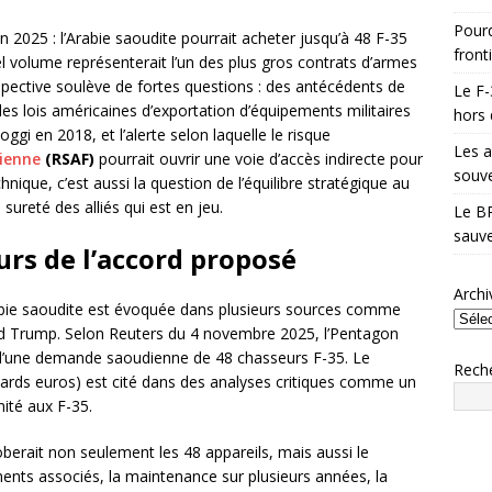
Pourq
n 2025 : l’Arabie saoudite pourrait acheter jusqu’à 48 F-35
front
el volume représenterait l’un des plus gros contrats d’armes
pective soulève de fortes questions : des antécédents de
Le F-
es lois américaines d’exportation d’équipements militaires
hors 
gi en 2018, et l’alerte selon laquelle le risque
Les a
ienne
(RSAF)
pourrait ouvrir une voie d’accès indirecte pour
souve
hnique, c’est aussi la question de l’équilibre stratégique au
sureté des alliés qui est en jeu.
Le BR
sauve
urs de l’accord proposé
Archi
rabie saoudite est évoquée dans plusieurs sources comme
d Trump. Selon Reuters du 4 novembre 2025, l’Pentagon
e d’une demande saoudienne de 48 chasseurs F-35. Le
Rech
liards euros) est cité dans des analyses critiques comme un
ité aux F-35.
oberait non seulement les 48 appareils, mais aussi le
ments associés, la maintenance sur plusieurs années, la