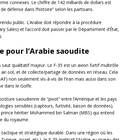
e connexes. Le chiffre de 142 milliards de dollars est
 défense dans l’histoire” selon les partisans.
 rendu public. L’Arabie doit répondre à la procédure
ary Sales) et l’accord doit passer par le Département d’État,
s.
e pour l’Arabie saoudite
 saut qualitatif majeur. Le F-35 est un avion furtif multirôle
, air-sol, et de collecte/partage de données en réseau. Cela
SAF) non seulement vis-à-vis de l’Iran mais aussi dans son
e dans le Golfe.
a posture saoudienne de “pivot” entre l’Amérique et les pays
ogies sensibles (capteurs, furtivité, liaison de données).
 le prince héritier Mohammed bin Salman (MBS) qui entend
ance du royaume.
 tactique et stratégique durable. Dans une région où les
urquie, Israël, etc.), le F-35 mettrait l’Arabie au niveau des