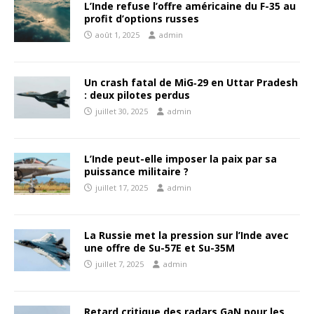
L’Inde refuse l’offre américaine du F-35 au
profit d’options russes
août 1, 2025
admin
Un crash fatal de MiG‑29 en Uttar Pradesh
: deux pilotes perdus
juillet 30, 2025
admin
L’Inde peut-elle imposer la paix par sa
puissance militaire ?
juillet 17, 2025
admin
La Russie met la pression sur l’Inde avec
une offre de Su-57E et Su-35M
juillet 7, 2025
admin
Retard critique des radars GaN pour les