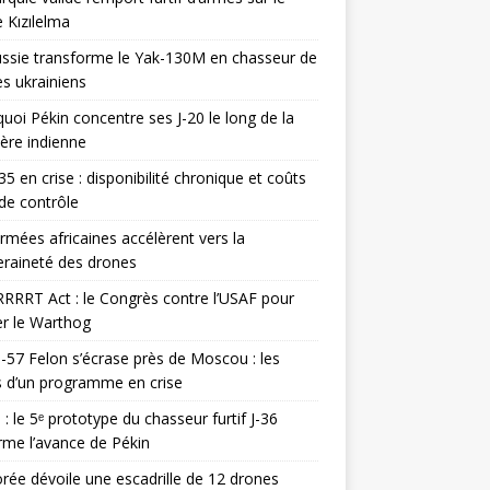
 Kızılelma
ssie transforme le Yak-130M en chasseur de
s ukrainiens
uoi Pékin concentre ses J-20 le long de la
ière indienne
35 en crise : disponibilité chronique et coûts
de contrôle
rmées africaines accélèrent vers la
raineté des drones
RRRT Act : le Congrès contre l’USAF pour
r le Warthog
-57 Felon s’écrase près de Moscou : les
es d’un programme en crise
 : le 5ᵉ prototype du chasseur furtif J-36
rme l’avance de Pékin
rée dévoile une escadrille de 12 drones