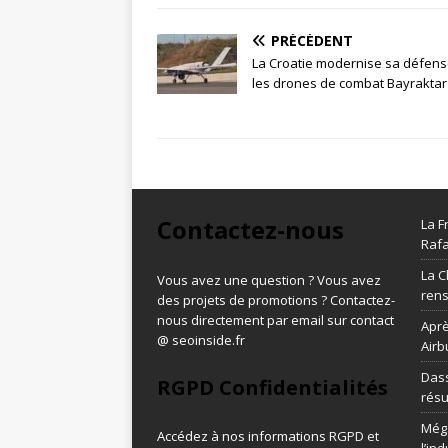
PRÉCÉDENT
La Croatie modernise sa défens
les drones de combat Bayraktar
Contactez-nous
La F
Rafa
La C
Vous avez une question ? Vous avez
ren
des projets de promotions ? Contactez-
nous directement par email sur contact
Aprè
@ seoinside.fr
Airb
Dass
RGPD Confidentialités
résu
Méga
Accédez à nos informations
RGPD et
l’in