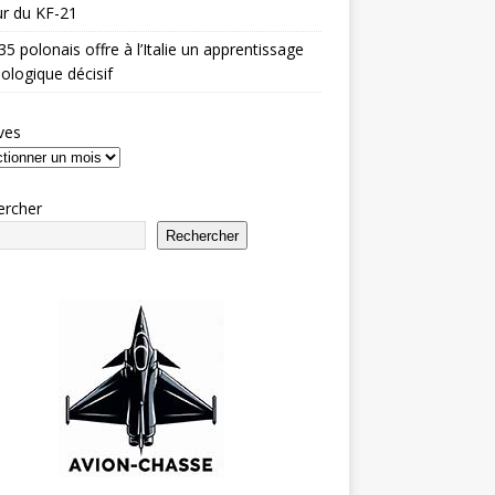
r du KF-21
35 polonais offre à l’Italie un apprentissage
ologique décisif
ves
ercher
Rechercher