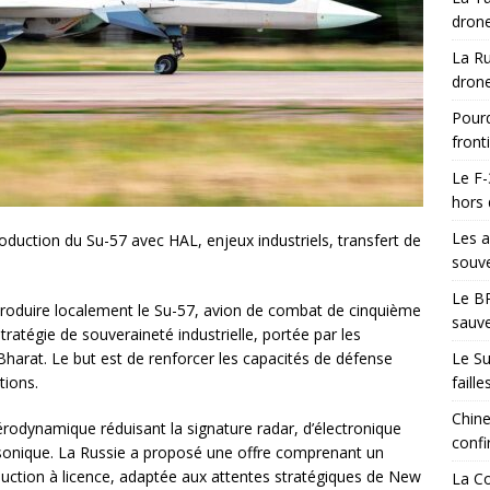
drone
La Ru
drone
Pourq
front
Le F-
hors 
Les a
roduction du Su-57 avec HAL, enjeux industriels, transfert de
souve
Le BR
e produire localement le Su-57, avion de combat de cinquième
sauve
stratégie de souveraineté industrielle, portée par les
Le Su
harat. Le but est de renforcer les capacités de défense
faill
tions.
Chine
érodynamique réduisant la signature radar, d’électronique
confi
rsonique. La Russie a proposé une offre comprenant un
duction à licence, adaptée aux attentes stratégiques de New
La Co