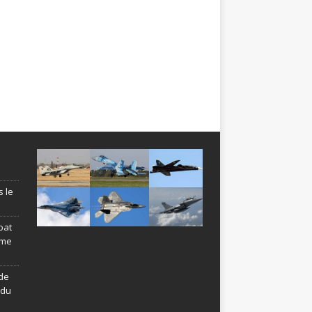
s le
bat
ème
de
ndu