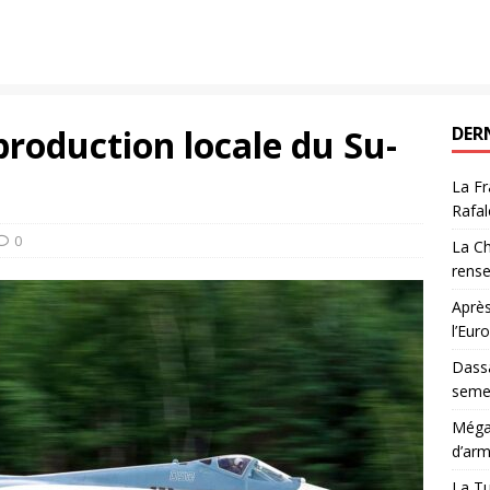
production locale du Su-
DER
La Fr
Rafal
0
La Ch
rens
Après
l’Eur
Dassa
semes
Méga-
d’arm
La Tu