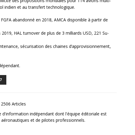
llicite des propositions mondiales pour 114 avions multi-
sol indien et au transfert technologique.
ns, FGFA abandonné en 2018, AMCA disponible à partir de
s 2019, HAL turnover de plus de 3 milliards USD, 221 Su-
intenance, sécurisation des chaines d’approvisionnement,
ndépendant.
7
2506 Articles
e d'information indépendant dont l'équipe éditoriale est
aéronautiques et de pilotes professionnels.