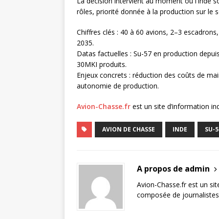
La décision intervient au moment où l’Inde so
rôles, priorité donnée à la production sur le 
Chiffres clés : 40 à 60 avions, 2–3 escadro
2035.
Datas factuelles : Su-57 en production depui
30MKI produits.
Enjeux concrets : réduction des coûts de ma
autonomie de production.
Avion-Chasse.fr
est un site d’information i
AVION DE CHASSE
INDE
SU-5
A propos de admin
Avion-Chasse.fr est un sit
composée de journalistes 