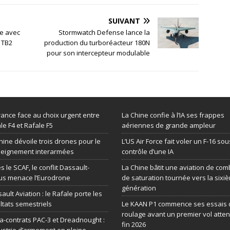
SUIVANT
e avec
Stormwatch Defense lance la
 TB2
production du turboréacteur 180N
pour son intercepteur modulable
rance face au choix urgent entre
La Chine confie à l’IA ses frappes
le F4 et Rafale F5
aériennes de grande ampleur
hine dévoile trois drones pour le
L’US Air Force fait voler un F-16 sou
seignement interarmées
contrôle d’une IA
s le SCAF, le conflit Dassault-
La Chine bâtit une aviation de com
us menace l’Eurodrone
de saturation tournée vers la sixi
génération
ault Aviation : le Rafale porte les
ltats semestriels
Le KAAN P1 commence ses essais 
roulage avant un premier vol atte
-contrats PAC-3 et Dreadnought :
fin 2026
dustrie d’armement en pleine