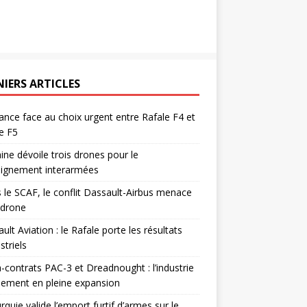
NIERS ARTICLES
ance face au choix urgent entre Rafale F4 et
e F5
ine dévoile trois drones pour le
eignement interarmées
 le SCAF, le conflit Dassault-Airbus menace
odrone
ult Aviation : le Rafale porte les résultats
triels
contrats PAC-3 et Dreadnought : l’industrie
ement en pleine expansion
rquie valide l’emport furtif d’armes sur le