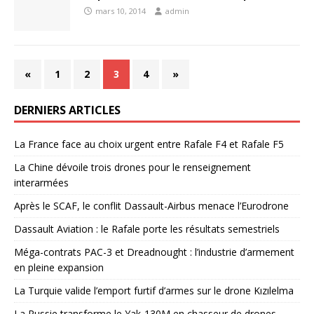
mars 10, 2014
admin
«
1
2
3
4
»
DERNIERS ARTICLES
La France face au choix urgent entre Rafale F4 et Rafale F5
La Chine dévoile trois drones pour le renseignement
interarmées
Après le SCAF, le conflit Dassault-Airbus menace l’Eurodrone
Dassault Aviation : le Rafale porte les résultats semestriels
Méga-contrats PAC-3 et Dreadnought : l’industrie d’armement
en pleine expansion
La Turquie valide l’emport furtif d’armes sur le drone Kızılelma
La Russie transforme le Yak-130M en chasseur de drones