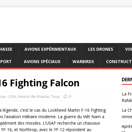
CHASSE
AVIONS EXPÉRIMENTAUX
LES DRONES
VO
SPORT
AVIONS SPÉCIAUX
WARBIRDS
CONSTRUCT
16 Fighting Falcon
DER
La Fr
sse - USA
,
Avions de chasse
,
Tous
0
Rafal
a légende, c’est le cas du Lockheed Martin F-16 Fighting
La Ch
s l’aviation militaire moderne. La guerre du Viêt Nam a
rens
mplément des missiles. L’USAF recherche un chasseur
Après
 YF-16, et Northrop, avec le YF-12 répondent au