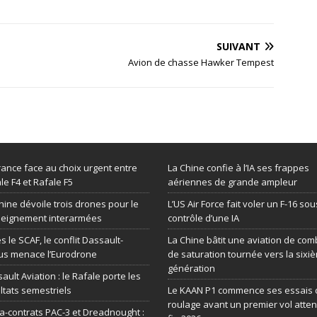
SUIVANT
Avion de chasse Hawker Tempest
rance face au choix urgent entre
La Chine confie à l’IA ses frappes
le F4 et Rafale F5
aériennes de grande ampleur
hine dévoile trois drones pour le
L’US Air Force fait voler un F-16 sou
seignement interarmées
contrôle d’une IA
s le SCAF, le conflit Dassault-
La Chine bâtit une aviation de com
us menace l’Eurodrone
de saturation tournée vers la sixi
génération
ault Aviation : le Rafale porte les
ltats semestriels
Le KAAN P1 commence ses essais 
roulage avant un premier vol atte
-contrats PAC-3 et Dreadnought :