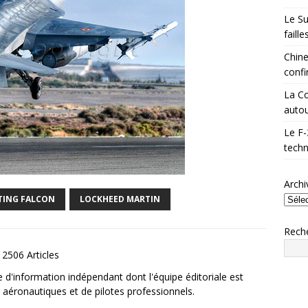
Le Su
faill
Chine
confi
La Co
autou
Le F-
techn
Archi
TING FALCON
LOCKHEED MARTIN
Rech
2506 Articles
e d'information indépendant dont l'équipe éditoriale est
aéronautiques et de pilotes professionnels.