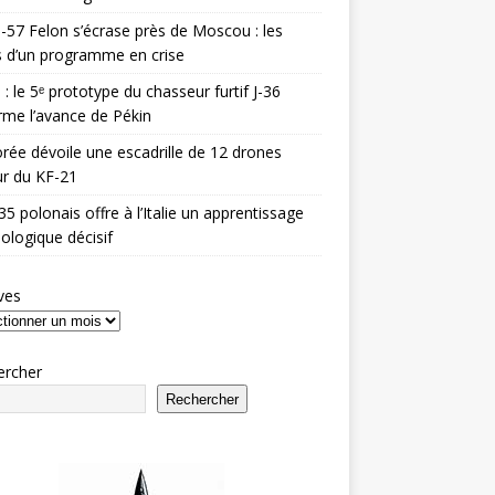
-57 Felon s’écrase près de Moscou : les
es d’un programme en crise
 : le 5ᵉ prototype du chasseur furtif J-36
rme l’avance de Pékin
rée dévoile une escadrille de 12 drones
r du KF-21
35 polonais offre à l’Italie un apprentissage
ologique décisif
ves
ercher
Rechercher