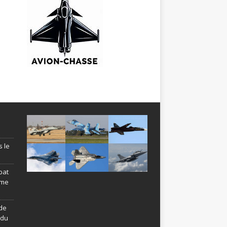
s le
bat
ème
de
ndu