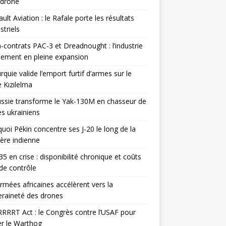
odrone
ult Aviation : le Rafale porte les résultats
triels
contrats PAC-3 et Dreadnought : l’industrie
ement en pleine expansion
rquie valide l’emport furtif d’armes sur le
 Kızılelma
ssie transforme le Yak-130M en chasseur de
s ukrainiens
uoi Pékin concentre ses J-20 le long de la
ière indienne
35 en crise : disponibilité chronique et coûts
de contrôle
rmées africaines accélèrent vers la
raineté des drones
RRRT Act : le Congrès contre l’USAF pour
r le Warthog