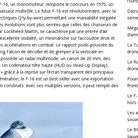
l’Eur
YF-16, un monomoteur; remporte le concours en 1975, un
asseur multirôle. Le futur F-16 est révolutionnaire, avec la
Dassa
ctriques Q’Iy-by-wire) permettant une maniabilité inégalée
semes
 Les évolutions sont plus serrées que celles des chasseurs de
Méga-
par Lockheed-Martin, se caractérise par une entrée d’air
d’arm
xcellente visibilité, un minimanche sur l’accoudoir droit et
r les accélérations en combat. Le rapport poids-poussée du
La Tu
g Falcon de décoller et de grimper à la verticale en
drone
Il possède un radar multimode, un canon de 20 mm, des
La Ru
es. Un collimateur tête haute (HUD ou Head-Up Display)
drone
» grâce à la reprise sur l’écran transparent des principaux
nération, le F-16 est un best-seller avec une exportation
Pourq
s construits. Avec ses multiples versions, il peut remplir des
front
Le F-
hors 
Les a
souve
Le BR
sauve