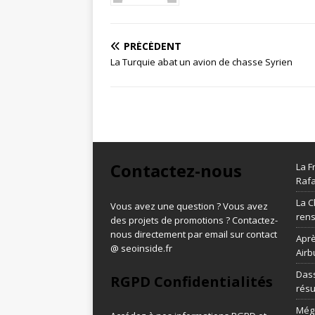
PRÉCÉDENT
La Turquie abat un avion de chasse Syrien
Contactez-nous
La F
Rafa
La C
Vous avez une question ? Vous avez
ren
des projets de promotions ? Contactez-
nous directement par email sur contact
Aprè
@ seoinside.fr
Airb
Dass
RGPD Confidentialités
résu
Méga