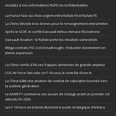
Accédez à nos informations
RGPD et confidentialités
.
La France face au choix urgent entre Rafale F4 et Rafale F5
La Chine dévoile trois drones pour le renseignement interarmées
Après le SCAF, le conflit Dassault-Airbus menace l’Eurodrone
Dassault Aviation : le Rafale porte les résultats semestriels
Méga-contrats PAC-3 et Dreadnought : l’industrie d’armement en
pleine expansion
La Chine confie à l’IA ses frappes aériennes de grande ampleur
L’US Air Force fait voler un F-16 sous le contrôle d’une IA
La Chine bâtit une aviation de combat de saturation tournée vers
la sixième génération
Le KAAN P1 commence ses essais de roulage avant un premier vol
attendu fin 2026
Les F-16 turcs en Estonie illustrent le poids stratégique d’Ankara