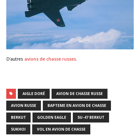
D’autres
avions de chasse russes
.
AIGLE DORÉ
AVION DE CHASSE RUSSE
AVION RUSSE
BAPTEME EN AVION DE CHASSE
BERKUT
GOLDEN EAGLE
SU-47 BERKUT
SUKHOI
VOL EN AVION DE CHASSE