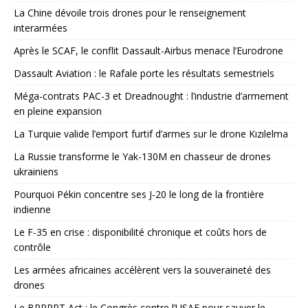
La Chine dévoile trois drones pour le renseignement
interarmées
Après le SCAF, le conflit Dassault-Airbus menace l’Eurodrone
Dassault Aviation : le Rafale porte les résultats semestriels
Méga-contrats PAC-3 et Dreadnought : l’industrie d’armement
en pleine expansion
La Turquie valide l’emport furtif d’armes sur le drone Kızılelma
La Russie transforme le Yak-130M en chasseur de drones
ukrainiens
Pourquoi Pékin concentre ses J-20 le long de la frontière
indienne
Le F-35 en crise : disponibilité chronique et coûts hors de
contrôle
Les armées africaines accélèrent vers la souveraineté des
drones
Le BRRRRT Act : le Congrès contre l’USAF pour sauver le