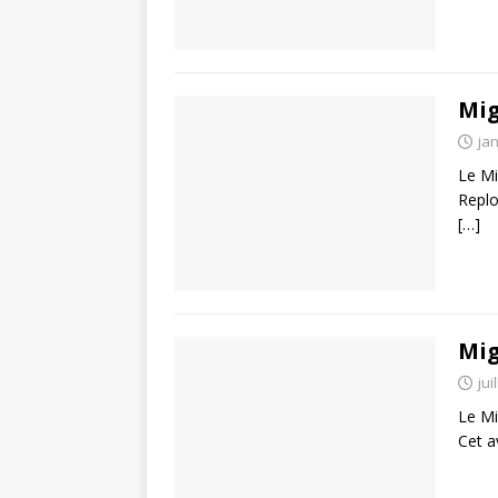
Mig
jan
Le Mi
Replo
[…]
Mig
jui
Le Mi
Cet a