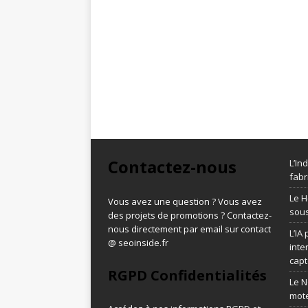
Contactez-nous
L’In
fabr
Le H
Vous avez une question ? Vous avez
sous
des projets de promotions ? Contactez-
nous directement par email sur contact
L’IA
@ seoinside.fr
inte
capt
RGPD Confidentialités
Le N
mot