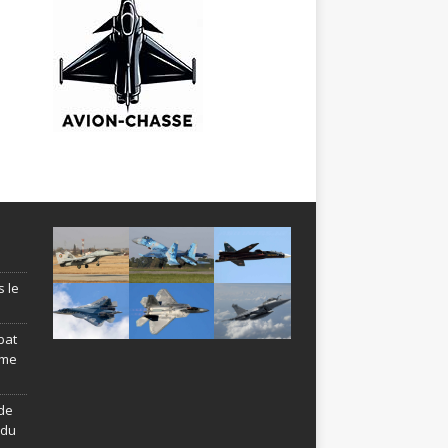
s le
bat
ème
de
ndu