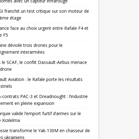
omes avec un capteur infrarouge
I franchit un test critique sur son moteur de
ième étage
ance face au choix urgent entre Rafale F4 et
e F5
ine dévoile trois drones pour le
eignement interarmées
 le SCAF, le conflit Dassault-Airbus menace
odrone
ult Aviation : le Rafale porte les résultats
triels
contrats PAC-3 et Dreadnought : l’industrie
ement en pleine expansion
rquie valide l’emport furtif d’armes sur le
 Kızılelma
ssie transforme le Yak-130M en chasseur de
s ukrainiens