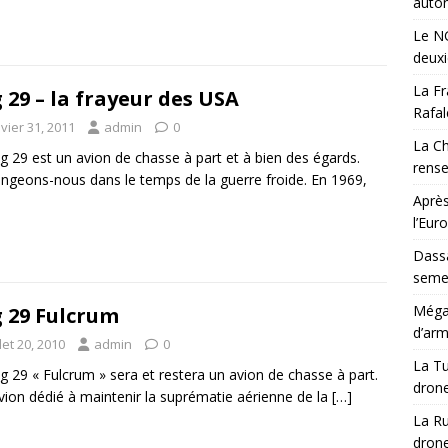
auton
Le NG
deux
La Fr
 29 – la frayeur des USA
Rafal
vier 31, 2011
admin
0
La Ch
g 29 est un avion de chasse à part et à bien des égards.
rens
ngeons-nous dans le temps de la guerre froide. En 1969,
Après
l’Eur
Dassa
semes
Méga-
 29 Fulcrum
d’arm
llet 20, 2010
admin
0
La Tu
g 29 « Fulcrum » sera et restera un avion de chasse à part.
drone
vion dédié à maintenir la suprématie aérienne de la
[…]
La Ru
drone