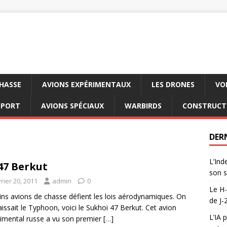
CHASSE
AVIONS EXPÉRIMENTAUX
LES DRONES
VO
SPORT
AVIONS SPÉCIAUX
WARBIRDS
CONSTRUCT
DER
L’Ind
47 Berkut
son s
rier 20, 2011
admin
0
Le H-
ins avions de chasse défient les lois aérodynamiques. On
de J-
issait le Typhoon, voici le Sukhoi 47 Berkut. Cet avion
L’IA 
imental russe a vu son premier
[…]