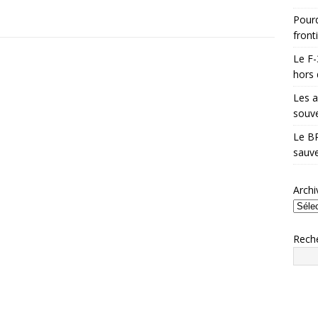
Pourq
front
Le F-
hors 
Les a
souve
Le BR
sauve
Archi
Rech