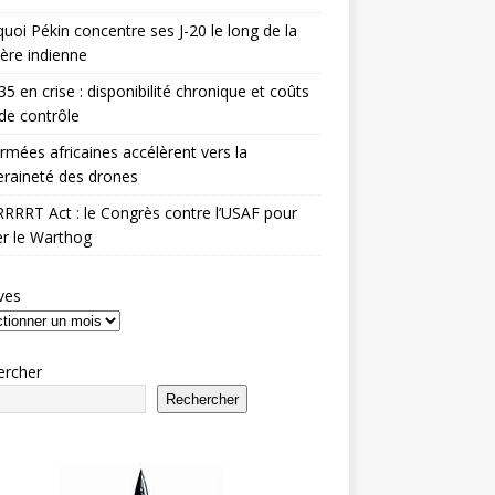
uoi Pékin concentre ses J-20 le long de la
ière indienne
35 en crise : disponibilité chronique et coûts
de contrôle
rmées africaines accélèrent vers la
raineté des drones
RRRT Act : le Congrès contre l’USAF pour
r le Warthog
ves
ercher
Rechercher