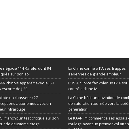
de négocie 114 Rafale, dont 94
La Chine confie à l’IA ses frappes
iqués sur son sol
aériennes de grande ampleur
-6N chinois apparaît avec le JL-1
L’US Air Force fait voler un F-16 sou
 escorte de J-20
contrôle d’une IA
 pilote un chasseur : 27
La Chine bâtit une aviation de com
rceptions autonomes avec un
de saturation tournée vers la sixi
eur infrarouge
génération
GI franchit un test critique sur son
Le KAAN P1 commence ses essais 
eur de deuxième étage
roulage avant un premier vol atte