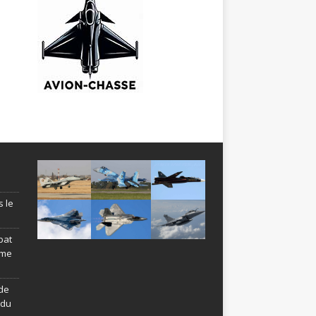
s le
bat
ème
de
ndu