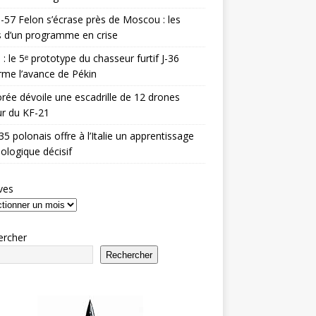
-57 Felon s’écrase près de Moscou : les
es d’un programme en crise
 : le 5ᵉ prototype du chasseur furtif J-36
rme l’avance de Pékin
rée dévoile une escadrille de 12 drones
r du KF-21
35 polonais offre à l’Italie un apprentissage
ologique décisif
ves
ercher
Rechercher