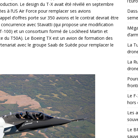
l’Eur
roduction. Le design du T-X avait été révélé en septembre
ées à l’US Air Force pour remplacer ses avions
Dassa
’appel d’offres porte sur 350 avions et le contrat devrait être
semes
 concurrence avec Stavatti (qui propose une modification
Méga-
e T-100) et un consortium formé de Lockheed Martin et
d’arm
te du T50A). Le Boeing TX est un avion de formation des
tenariat avec le groupe Saab de Suède pour remplacer le
La Tu
drone
La Ru
drone
Pourq
front
Le F-
hors 
Les a
souve
Le BR
sauve