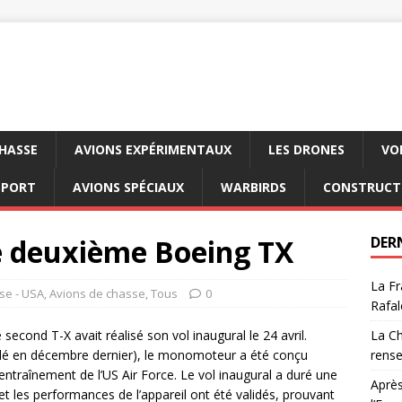
CHASSE
AVIONS EXPÉRIMENTAUX
LES DRONES
VO
SPORT
AVIONS SPÉCIAUX
WARBIRDS
CONSTRUCT
le deuxième Boeing TX
DER
La Fr
se - USA
,
Avions de chasse
,
Tous
0
Rafal
second T-X avait réalisé son vol inaugural le 24 avril.
La Ch
ollé en décembre dernier), le monomoteur a été conçu
rens
entraînement de l’US Air Force. Le vol inaugural a duré une
Après
et les performances de l’appareil ont été validés, prouvant