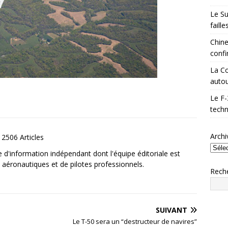
Le Su
faill
Chine
confi
La Co
autou
Le F-
techn
Archi
2506 Articles
e d'information indépendant dont l'équipe éditoriale est
aéronautiques et de pilotes professionnels.
Rech
SUIVANT
Le T-50 sera un “destructeur de navires”