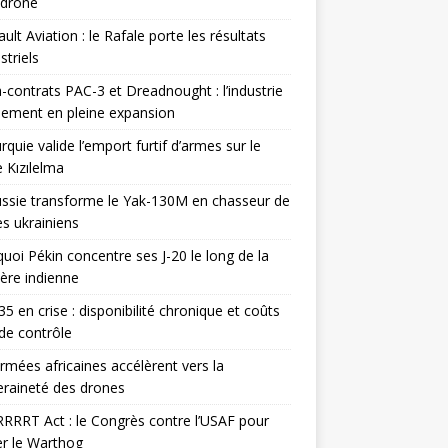
odrone
ult Aviation : le Rafale porte les résultats
triels
contrats PAC-3 et Dreadnought : l’industrie
ement en pleine expansion
rquie valide l’emport furtif d’armes sur le
 Kızılelma
ssie transforme le Yak-130M en chasseur de
s ukrainiens
uoi Pékin concentre ses J-20 le long de la
ière indienne
35 en crise : disponibilité chronique et coûts
de contrôle
rmées africaines accélèrent vers la
raineté des drones
RRRT Act : le Congrès contre l’USAF pour
r le Warthog