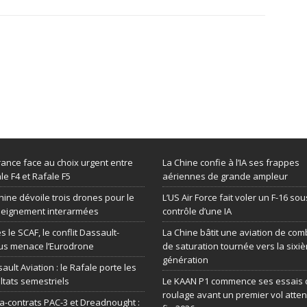
rance face au choix urgent entre
La Chine confie à l’IA ses frappes
le F4 et Rafale F5
aériennes de grande ampleur
hine dévoile trois drones pour le
L’US Air Force fait voler un F-16 sou
seignement interarmées
contrôle d’une IA
s le SCAF, le conflit Dassault-
La Chine bâtit une aviation de com
us menace l’Eurodrone
de saturation tournée vers la sixi
génération
ault Aviation : le Rafale porte les
ltats semestriels
Le KAAN P1 commence ses essais 
roulage avant un premier vol atte
-contrats PAC-3 et Dreadnought :