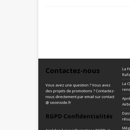
Contactez-nous
La F
Rafa
La C
Vous avez une question ? Vous avez
ren
des projets de promotions ? Contactez-
nous directement par email sur contact
Aprè
@ seoinside.fr
Airb
Dass
RGPD Confidentialités
résu
Méga