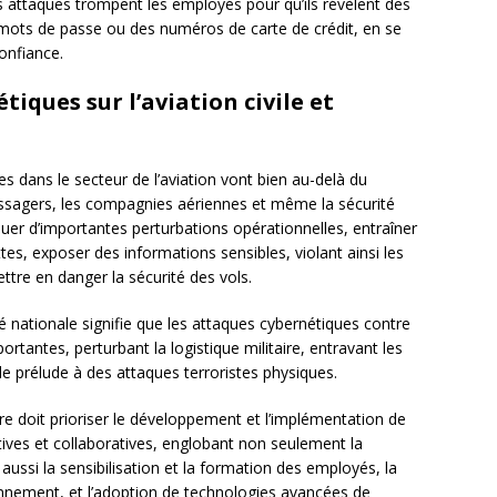
es attaques trompent les employés pour qu’ils révèlent des
 mots de passe ou des numéros de carte de crédit, en se
onfiance.
iques sur l’aviation civile et
dans le secteur de l’aviation vont bien au-delà du
ssagers, les compagnies aériennes et même la sécurité
er d’importantes perturbations opérationnelles, entraîner
tes, exposer des informations sensibles, violant ainsi les
mettre en danger la sécurité des vols.
ité nationale signifie que les attaques cybernétiques contre
rtantes, perturbant la logistique militaire, entravant les
e prélude à des attaques terroristes physiques.
aire doit prioriser le développement et l’implémentation de
tives et collaboratives, englobant non seulement la
ussi la sensibilisation et la formation des employés, la
onnement, et l’adoption de technologies avancées de