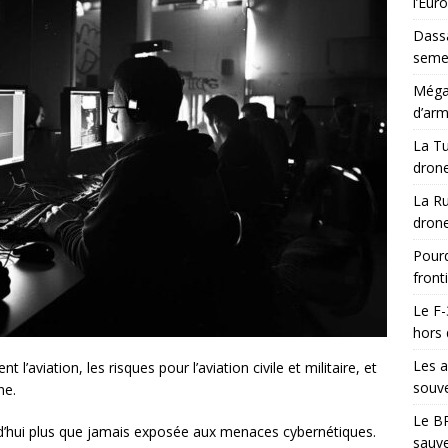
l’Eur
Dassa
semes
Méga-
d’arm
La Tu
drone
La Ru
drone
Pourq
front
Le F-
hors 
Les a
’aviation, les risques pour l’aviation civile et militaire, et
souve
ne.
Le BR
jourd’hui plus que jamais exposée aux menaces cybernétiques.
sauve