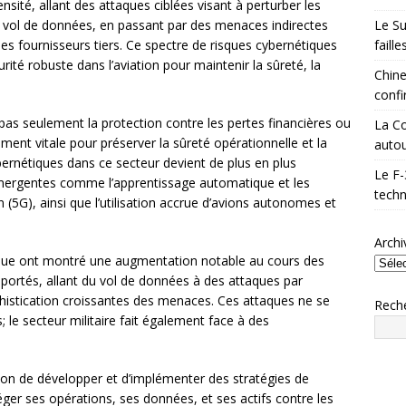
sité, allant des attaques ciblées visant à perturber les
Le Su
e vol de données, en passant par des menaces indirectes
faill
es fournisseurs tiers. Ce spectre de risques cybernétiques
rité robuste dans l’aviation pour maintenir la sûreté, la
Chine
confi
pas seulement la protection contre les pertes financières ou
La Co
ement vitale pour préserver la sûreté opérationnelle et la
autou
bernétiques dans ce secteur devient de plus en plus
Le F-
mergentes comme l’apprentissage automatique et les
techn
5G), ainsi que l’utilisation accrue d’avions autonomes et
Archi
ique ont montré une augmentation notable au cours des
pportés, allant du vol de données à des attaques par
phistication croissantes des menaces. Ces attaques ne se
Rech
 le secteur militaire fait également face à des
ation de développer et d’implémenter des stratégies de
éger ses opérations, ses données, et ses actifs contre les