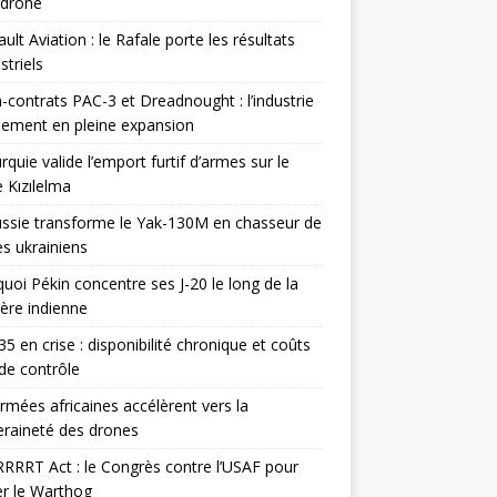
odrone
ult Aviation : le Rafale porte les résultats
triels
contrats PAC-3 et Dreadnought : l’industrie
ement en pleine expansion
rquie valide l’emport furtif d’armes sur le
 Kızılelma
ssie transforme le Yak-130M en chasseur de
s ukrainiens
uoi Pékin concentre ses J-20 le long de la
ière indienne
35 en crise : disponibilité chronique et coûts
de contrôle
rmées africaines accélèrent vers la
raineté des drones
RRRT Act : le Congrès contre l’USAF pour
r le Warthog