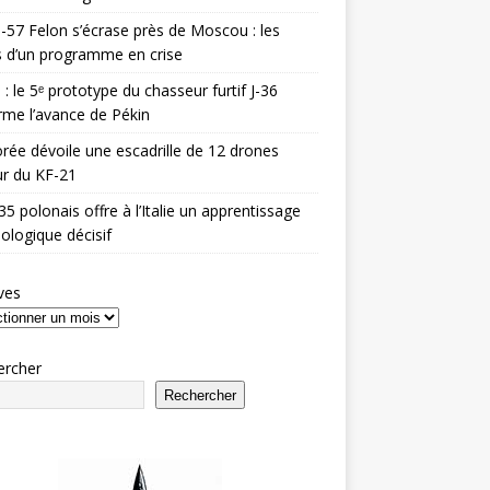
-57 Felon s’écrase près de Moscou : les
es d’un programme en crise
 : le 5ᵉ prototype du chasseur furtif J-36
rme l’avance de Pékin
rée dévoile une escadrille de 12 drones
r du KF-21
35 polonais offre à l’Italie un apprentissage
ologique décisif
ves
ercher
Rechercher