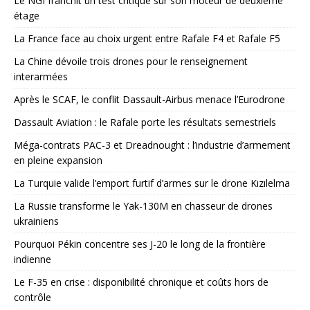
Le NGI franchit un test critique sur son moteur de deuxième
étage
La France face au choix urgent entre Rafale F4 et Rafale F5
La Chine dévoile trois drones pour le renseignement
interarmées
Après le SCAF, le conflit Dassault-Airbus menace l’Eurodrone
Dassault Aviation : le Rafale porte les résultats semestriels
Méga-contrats PAC-3 et Dreadnought : l’industrie d’armement
en pleine expansion
La Turquie valide l’emport furtif d’armes sur le drone Kızılelma
La Russie transforme le Yak-130M en chasseur de drones
ukrainiens
Pourquoi Pékin concentre ses J-20 le long de la frontière
indienne
Le F-35 en crise : disponibilité chronique et coûts hors de
contrôle