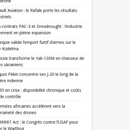
odrone
ult Aviation : le Rafale porte les résultats
triels
contrats PAC-3 et Dreadnought : l’industrie
ement en pleine expansion
rquie valide l’emport furtif d’armes sur le
 Kızılelma
ssie transforme le Yak-130M en chasseur de
s ukrainiens
uoi Pékin concentre ses J-20 le long de la
ière indienne
35 en crise : disponibilité chronique et coûts
de contrôle
rmées africaines accélèrent vers la
raineté des drones
RRRT Act : le Congrès contre l’USAF pour
r le Warthog