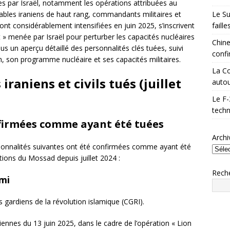
ées par Israël, notamment les opérations attribuées au
Le Su
ables iraniens de haut rang, commandants militaires et
faill
sont considérablement intensifiées en juin 2025, s’inscrivent
 » menée par Israël pour perturber les capacités nucléaires
Chine
ous un aperçu détaillé des personnalités clés tuées, suivi
confi
en, son programme nucléaire et ses capacités militaires.
La Co
raniens et civils tués (juillet
autou
Le F-
techn
nfirmées comme ayant été tuées
Archi
ersonnalités suivantes ont été confirmées comme ayant été
tions du Mossad depuis juillet 2024 :
Rech
ami
gardiens de la révolution islamique (CGRI).
liennes du 13 juin 2025, dans le cadre de l’opération « Lion