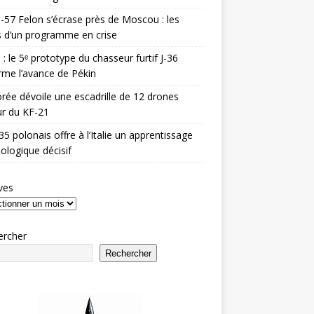
-57 Felon s’écrase près de Moscou : les
es d’un programme en crise
 : le 5ᵉ prototype du chasseur furtif J-36
rme l’avance de Pékin
rée dévoile une escadrille de 12 drones
r du KF-21
35 polonais offre à l’Italie un apprentissage
ologique décisif
ves
ercher
Rechercher