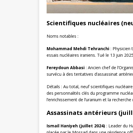
Scientifiques nucléaires (n
Noms notables :
Mohammad Mehdi Tehranchi
: Physicien 
essais nucléaires iraniens. Tué le 13 juin 2025
Fereydoun Abbasi
: Ancien chef de l’Organi
survécu à des tentatives d’assassinat antérieu
Détails : Au total, neuf scientifiques nucléaire
des personnalités clés du programme nucléaire
l’enrichissement de l’uranium et la recherche 
Assassinats antérieurs (juil
Ismail Haniyeh (juillet 2024)
: Leader du H
placée par le Mossad dans une résidence offi