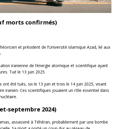
euf morts confirmés)
théoricien et président de l’Université islamique Azad, lié aux
.
sation iranienne de l’énergie atomique et scientifique ayant
res. Tué le 13 juin 2025.
s ont été tués, six le 13 juin et trois le 14 juin 2025, visant
 iranien. Ces scientifiques jouaient un rôle essentiel dans
nucléaire.
let-septembre 2024)
amas, assassiné à Téhéran, probablement par une bombe
cielle. Sa mort a porté un coup dur au réseau de