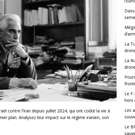
l’Eur
Dassa
semes
Méga-
d’arm
La Tu
drone
La Ru
drone
Pourq
front
Le F-
hors 
Les a
l contre l’Iran depuis juillet 2024, qui ont coûté la vie à
souve
ier plan. Analysez leur impact sur le régime iranien, son
Le BR
sauve