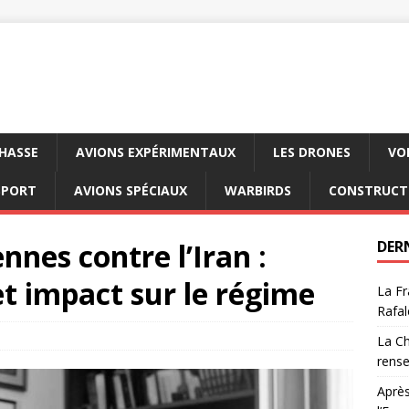
CHASSE
AVIONS EXPÉRIMENTAUX
LES DRONES
VO
SPORT
AVIONS SPÉCIAUX
WARBIRDS
CONSTRUCT
ennes contre l’Iran :
DER
et impact sur le régime
La Fr
Rafal
La Ch
rens
Après