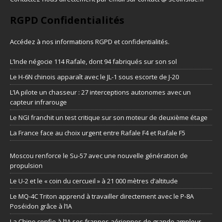
RGPD Confidentialités
Accédez à nos informations
RGPD et confidentialités
.
L’Inde négocie 114 Rafale, dont 94 fabriqués sur son sol
Le H-6N chinois apparaît avec le JL-1 sous escorte de J-20
L’IA pilote un chasseur : 27 interceptions autonomes avec un
capteur infrarouge
Le NGI franchit un test critique sur son moteur de deuxième étage
La France face au choix urgent entre Rafale F4 et Rafale F5
Moscou renforce le Su-57 avec une nouvelle génération de
propulsion
Le U-2 et le « coin du cercueil » à 21 000 mètres d’altitude
Le MQ-4C Triton apprend à travailler directement avec le P-8A
Poséidon grâce à l’IA
La Chine confie à l’IA ses frappes aériennes de grande ampleur