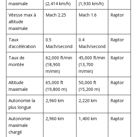
maximale
(2,414 km/h)
(1,930 km/h)
Vitesse max à
Mach 2.25
Mach 1.6
Raptor
altitude
maximale
Taux
0.5
0.4
Raptor
d’accélération
Mach/second
Mach/second
Taux de
62,000 ft/min
45,000 ft/min
Raptor
montée
(18,900
(13,700
m/min)
m/min)
Altitude
65,000 ft
50,000 ft
Raptor
maximale
(19,800 m)
(15,200 m)
Autonomie la
2,960 km
2,220 km
Raptor
plus longue
Autonomie
2,960 km
1,400 km
Raptor
maximale
chargé