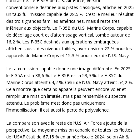
contrastée. Le F-35A de l’U.S. Air Force, version
conventionnelle destinée aux pistes classiques, affiche en 2025
un taux full mission capable de 28,5 %. C’est le meilleur résultat
des trois grandes familles américaines, mais il reste très
inférieur aux objectifs. Le F-35B du U.S. Marine Corps, capable
de décollage court et d’atterrissage vertical, tombe autour de
16,2 %. Les F-35C destinés aux opérations embarquées
affichent aussi des niveaux faibles, avec environ 22 % pour les
appareils du Marine Corps et 15,3 % pour ceux de l’U.S. Navy.
Le taux mission capable donne une image différente. En 2025,
le F-35A est à 38,6 %. Le F-35B est à 53,9 %. Le F-35C du
Marine Corps atteint 64,2 %. Celui de l’U.S. Navy atteint 54,2 %.
Cela montre que certains appareils peuvent encore voler et
remplir une mission limitée, mais pas l’ensemble du spectre
attendu. Le problème n’est donc pas uniquement
l’immobilisation. Il est aussi la perte de polyvalence.
La comparaison avec le reste de l’U.S. Air Force ajoute de la
perspective. La moyenne mission capable de toutes les flottes
de l’USAF était de 67,15 % en année fiscale 2024, selon Air &