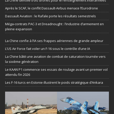
La Chine dévoile trois drones pour le renseignement interarmées
Après le SCAF, le conflit Dassault-Airbus menace l’Eurodrone
Dassault Aviation : le Rafale porte les résultats semestriels
Méga-contrats PAC-3 et Dreadnought : l’industrie d’armement en
pleine expansion
La Chine confie à l’IA ses frappes aériennes de grande ampleur
L’US Air Force fait voler un F-16 sous le contrôle d’une IA
La Chine bâtit une aviation de combat de saturation tournée vers
la sixième génération
Le KAAN P1 commence ses essais de roulage avant un premier vol
attendu fin 2026
Les F-16 turcs en Estonie illustrent le poids stratégique d’Ankara