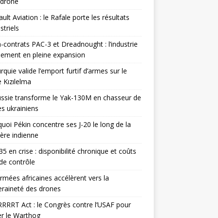
odrone
ult Aviation : le Rafale porte les résultats
triels
contrats PAC-3 et Dreadnought : l’industrie
ement en pleine expansion
rquie valide l’emport furtif d’armes sur le
 Kızılelma
ssie transforme le Yak-130M en chasseur de
s ukrainiens
uoi Pékin concentre ses J-20 le long de la
ière indienne
35 en crise : disponibilité chronique et coûts
de contrôle
rmées africaines accélèrent vers la
raineté des drones
RRRT Act : le Congrès contre l’USAF pour
r le Warthog