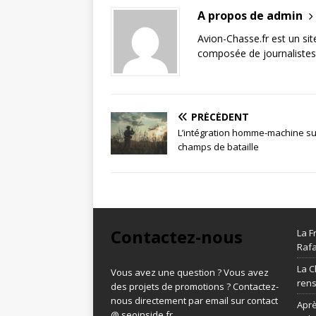
A propos de admin
Avion-Chasse.fr est un sit
composée de journalistes 
PRÉCÉDENT
L’intégration homme-machine su
champs de bataille
Contactez-nous
La F
Rafa
La C
Vous avez une question ? Vous avez
ren
des projets de promotions ? Contactez-
nous directement par email sur contact
Aprè
@ seoinside.fr