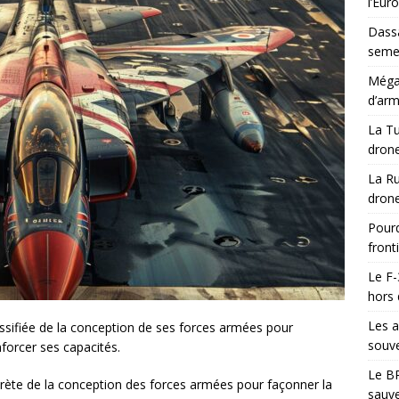
l’Eur
Dassa
semes
Méga-
d’arm
La Tu
drone
La Ru
drone
Pourq
front
Le F-
hors 
Les a
assifiée de la conception de ses forces armées pour
souve
forcer ses capacités.
Le BR
rète de la conception des forces armées pour façonner la
sauve