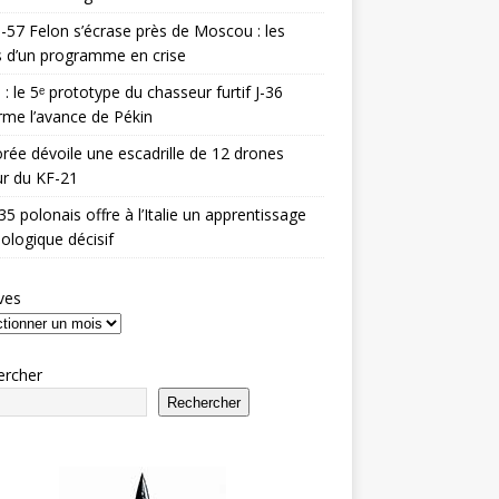
-57 Felon s’écrase près de Moscou : les
es d’un programme en crise
 : le 5ᵉ prototype du chasseur furtif J-36
rme l’avance de Pékin
rée dévoile une escadrille de 12 drones
r du KF-21
35 polonais offre à l’Italie un apprentissage
ologique décisif
ves
ercher
Rechercher