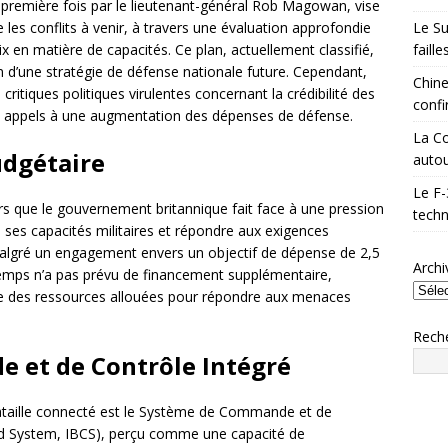
 la première fois par le lieutenant-général Rob Magowan, vise
Le Su
les conflits à venir, à travers une évaluation approfondie
faill
x en matière de capacités. Ce plan, actuellement classifié,
n d’une stratégie de défense nationale future. Cependant,
Chine
critiques politiques virulentes concernant la crédibilité des
confi
 appels à une augmentation des dépenses de défense.
La Co
udgétaire
autou
Le F-
lors que le gouvernement britannique fait face à une pression
techn
 de ses capacités militaires et répondre aux exigences
lgré un engagement envers un objectif de dépense de 2,5
Archi
temps n’a pas prévu de financement supplémentaire,
ce des ressources allouées pour répondre aux menaces
Rech
 et de Contrôle Intégré
bataille connecté est le Système de Commande et de
nd System, IBCS), perçu comme une capacité de