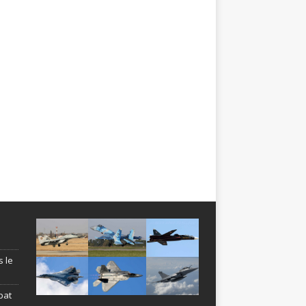
s le
bat