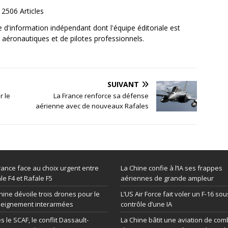
2506 Articles
e d'information indépendant dont l'équipe éditoriale est
aéronautiques et de pilotes professionnels.
SUIVANT
r le
La France renforce sa défense
aérienne avec de nouveaux Rafales
rance face au choix urgent entre
La Chine confie à l’IA ses frappes
le F4 et Rafale F5
aériennes de grande ampleur
hine dévoile trois drones pour le
L’US Air Force fait voler un F-16 sou
seignement interarmées
contrôle d’une IA
s le SCAF, le conflit Dassault-
La Chine bâtit une aviation de com