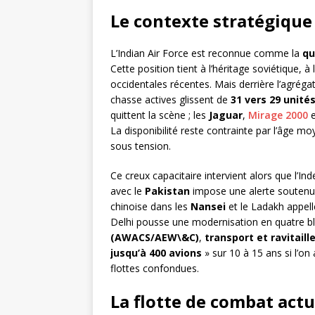
Le contexte stratégique
L’Indian Air Force est reconnue comme la
qu
Cette position tient à l’héritage soviétique, à 
occidentales récentes. Mais derrière l’agrégat
chasse actives glissent de
31 vers 29 unité
quittent la scène ; les
Jaguar
,
Mirage 2000
La disponibilité reste contrainte par l’âge mo
sous tension.
Ce creux capacitaire intervient alors que l’Ind
avec le
Pakistan
impose une alerte soutenue.
chinoise dans les
Nansei
et le Ladakh appel
Delhi pousse une modernisation en quatre b
(AWACS/AEW\&C)
,
transport et ravitail
jusqu’à 400 avions
» sur 10 à 15 ans si l’o
flottes confondues.
La flotte de combat actu