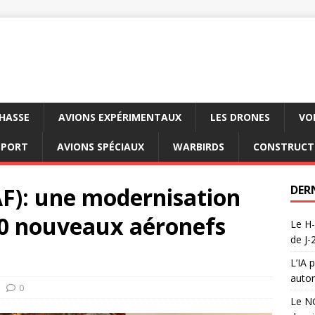
CHASSE
AVIONS EXPÉRIMENTAUX
LES DRONES
VO
SPORT
AVIONS SPÉCIAUX
WARBIRDS
CONSTRUCT
IAF): une modernisation
DER
00 nouveaux aéronefs
Le H-
de J-
L’IA 
auton
0
Le NG