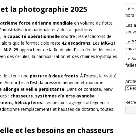
 et la photographie 2025
Le F-
hors 
atrième force aérienne mondiale
en volume de flotte.
Les a
l’industrialisation nationale et à des acquisitions
souve
, la
capacité opérationnelle
souffre : les escadrons de
Le BR
s
alors que le format cible reste
42 escadrons
. Les
MiG-21
sauve
et
MiG-29
approchent de la fin de vie d’ici la fin de décennie.
yen des cellules, la cannibalisation et des chaînes logistiques
Le Su
faill
e doit tenir une
posture à deux fronts
. À l’ouest, la rivalité
Archi
 Au nord et à l’est, la pression aérienne et maritime
le
allonge
et
veille persistante
. Dans ce contexte, New
locs :
chasseurs
,
systèmes d’alerte avancée
Rech
lement
,
hélicoptères
. Les besoins agrégés atteignent «
n additionne remplacements et hausses de dotation, toutes
elle et les besoins en chasseurs