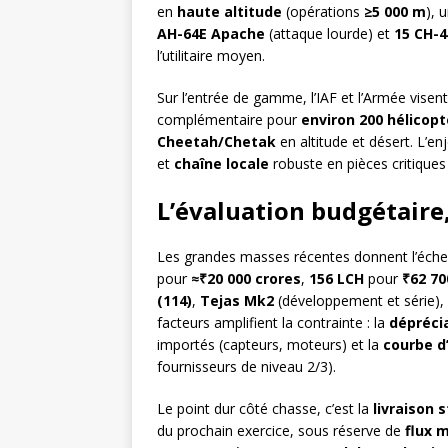
en
haute altitude
(opérations
≥5 000 m
), 
AH-64E Apache
(attaque lourde) et
15 CH-4
l’utilitaire moyen.
Sur l’entrée de gamme, l’IAF et l’Armée vise
complémentaire pour
environ 200 hélicopt
Cheetah/Chetak
en altitude et désert. L’en
et
chaîne locale
robuste en pièces critiques
L’évaluation budgétaire,
Les grandes masses récentes donnent l’échel
pour
≈₹20 000 crores
,
156 LCH
pour
₹62 70
(114)
,
Tejas Mk2
(développement et série),
facteurs amplifient la contrainte : la
déprécia
importés (capteurs, moteurs) et la
courbe d
fournisseurs de niveau 2/3).
Le point dur côté chasse, c’est la
livraison 
du prochain exercice, sous réserve de
flux 