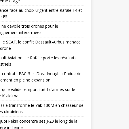
ième étage
ance face au choix urgent entre Rafale F4 et
e F5
ine dévoile trois drones pour le
eignement interarmées
 le SCAF, le conflit Dassault-Airbus menace
odrone
ult Aviation : le Rafale porte les résultats
triels
contrats PAC-3 et Dreadnought : l’industrie
ement en pleine expansion
rquie valide l’emport furtif d’armes sur le
 Kızılelma
ssie transforme le Yak-130M en chasseur de
s ukrainiens
uoi Pékin concentre ses J-20 le long de la
ière indienne