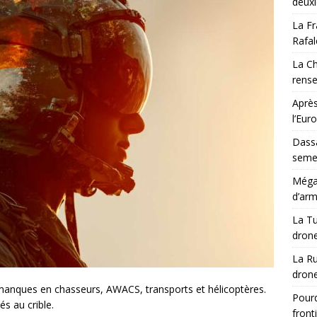
deux
La Fr
Rafal
La Ch
rens
Après
l’Eur
Dassa
semes
Méga-
d’arm
La Tu
drone
La Ru
drone
manques en chasseurs, AWACS, transports et hélicoptères.
Pourq
s au crible.
front