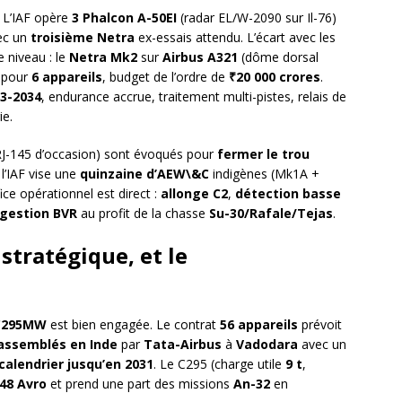
. L’IAF opère
3 Phalcon A-50EI
(radar EL/W-2090 sur Il-76)
ec un
troisième Netra
ex-essais attendu. L’écart avec les
 niveau : le
Netra Mk2
sur
Airbus A321
(dôme dorsal
pour
6 appareils
, budget de l’ordre de
₹20 000 crores
.
33-2034
, endurance accrue, traitement multi-pistes, relais de
ie.
J-145 d’occasion) sont évoqués pour
fermer le trou
 l’IAF vise une
quinzaine d’AEW\&C
indigènes (Mk1A +
ice opérationnel est direct :
allonge C2
,
détection basse
gestion BVR
au profit de la chasse
Su-30/Rafale/Tejas
.
stratégique, et le
C295MW
est bien engagée. Le contrat
56 appareils
prévoit
assemblés en Inde
par
Tata-Airbus
à
Vadodara
avec un
calendrier jusqu’en 2031
. Le C295 (charge utile
9 t
,
48 Avro
et prend une part des missions
An-32
en