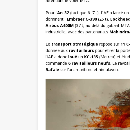
attendant le volet MTA.
Pour l’
An-32
(tactique 6–7 t), l’IAF a lancé un
dominent :
Embraer C-390
(26 t),
Lockheed
Airbus A400M
(37 t, au-delà du gabarit MTA 
industrielle, avec des partenariats
Mahindra
Le
transport stratégique
repose sur
11 C
donnée aux
ravitailleurs
pour étirer la port
l’IAF a donc
loué
un
KC-135
(Metrea) et étud
commande
6 ravitailleurs neufs
. Le ravit
Rafale
sur l’arc maritime et himalayen.