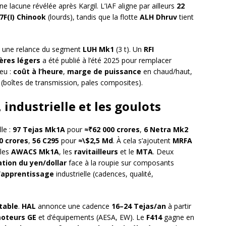
une lacune révélée après Kargil. L’IAF aligne par ailleurs
22
7F(I) Chinook
(lourds), tandis que la flotte
ALH Dhruv
tient
nt une relance du segment
LUH Mk1
(3 t). Un
RFI
ères légers
a été publié à l’été 2025 pour remplacer
jeu :
coût à l’heure
,
marge de puissance
en chaud/haut,
 (boîtes de transmission, pales composites).
 industrielle et les goulots
le :
97 Tejas Mk1A
pour
≈₹62 000 crores
,
6 Netra Mk2
0 crores
,
56 C295
pour
≈\$2,5 Md
. À cela s’ajoutent
MRFA
 les
AWACS Mk1A
, les
ravitailleurs
et le
MTA
. Deux
tion du yen/dollar
face à la roupie sur composants
’apprentissage
industrielle (cadences, qualité,
stable
.
HAL
annonce une cadence
16–24 Tejas/an
à partir
moteurs GE
et d’équipements (AESA, EW). Le
F414
gagne en