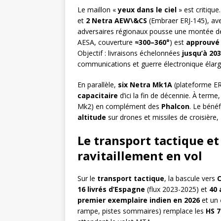
Le maillon «
yeux dans le ciel
» est critique
et
2 Netra AEW\&CS
(Embraer ERJ-145), av
adversaires régionaux pousse une montée de
AESA, couverture
≈300–360°
) est
approuvé
Objectif : livraisons échelonnées
jusqu’à 20
communications et guerre électronique élarg
En parallèle,
six Netra Mk1A
(plateforme ER
capacitaire
d’ici la fin de décennie. À terme,
Mk2) en complément des
Phalcon
. Le bénéf
altitude
sur drones et missiles de croisière,
Le transport tactique et 
ravitaillement en vol
Sur le
transport tactique
, la bascule vers
16 livrés d’Espagne
(flux 2023-2025) et
40 
premier exemplaire indien en 2026
et un
rampe, pistes sommaires) remplace les
HS 7