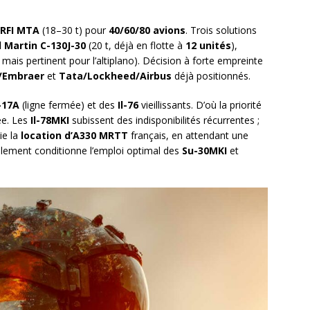
RFI MTA
(18–30 t) pour
40/60/80 avions
. Trois solutions
 Martin C-130J-30
(20 t, déjà en flotte à
12 unités
),
mais pertinent pour l’altiplano). Décision à forte empreinte
/Embraer
et
Tata/Lockheed/Airbus
déjà positionnés.
-17A
(ligne fermée) et des
Il-76
vieillissants. D’où la priorité
ée. Les
Il-78MKI
subissent des indisponibilités récurrentes ;
ie la
location d’A330 MRTT
français, en attendant une
aillement conditionne l’emploi optimal des
Su-30MKI
et