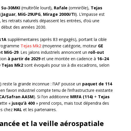
e
Su-30MKI
(multirôle lourd),
Rafale
(omnirôle),
Tejas
(
Jaguar
,
MiG-29UPG
,
Mirage 2000I/TI
). L’impasse est
, les retraits naturels dépassent les entrées, d’où une
 début des années 2030.
k1A
supplémentaires (après 83 engagés), portant la cible
e programme
Tejas Mk2
(moyenne catégorie, moteur
GE
et MiG-29
. Les jalons industriels annoncent un
roll-out
tion
à partir de 2029
et une montée en cadence à
16–24
0 Tejas Mk2
sont évoqués pour six à dix escadrons, selon
t) reste la grande inconnue : l’IAF pousse un
paquet de 114
en favori industriel compte tenu de l’infrastructure existante
CA/Safran AASM
). Si l’on additionne
MRFA (114)
+
Tejas
hette «
jusqu’à 400
» prend corps, mais tout dépendra des
les chez
HAL
et les partenaires.
ancée et la veille aérospatiale