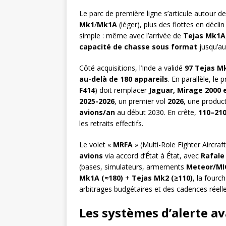
Le parc de première ligne s’articule autour d
Mk1
/
Mk1A
(léger), plus des flottes en déclin 
simple : même avec l’arrivée de
Tejas Mk1A
capacité de chasse sous format
jusqu’au
Côté acquisitions, l’Inde a validé
97 Tejas M
au-delà de 180 appareils
. En parallèle, l
F414
) doit remplacer
Jaguar, Mirage 2000 
2025-2026
, un premier vol
2026
, une produc
avions/an
au début 2030. En crête,
110–21
les retraits effectifs.
Le volet «
MRFA
» (Multi-Role Fighter Aircraf
avions
via accord d’État à État, avec
Rafale
(bases, simulateurs, armements
Meteor/MI
Mk1A (≈180)
+
Tejas Mk2 (≥110)
, la fourc
arbitrages budgétaires et des cadences réel
Les systèmes d’alerte av