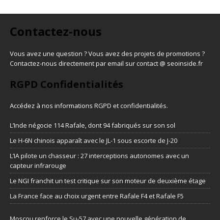
Contactez-nous
Vous avez une question ? Vous avez des projets de promotions ?
Contactez-nous directement par email sur contact @ seoinside.fr
RGPD Confidentialités
Accédez à nos informations
RGPD et confidentialités
.
L’Inde négocie 114 Rafale, dont 94 fabriqués sur son sol
Le H-6N chinois apparaît avec le JL-1 sous escorte de J-20
L’IA pilote un chasseur : 27 interceptions autonomes avec un
capteur infrarouge
Le NGI franchit un test critique sur son moteur de deuxième étage
La France face au choix urgent entre Rafale F4 et Rafale F5
Moscou renforce le Su-57 avec une nouvelle génération de