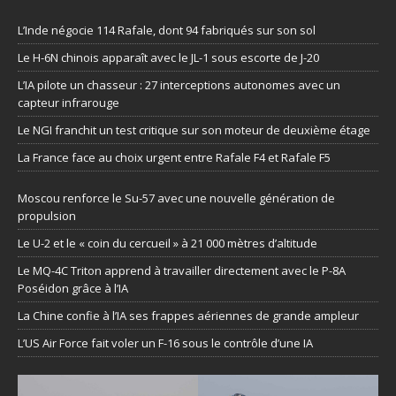
L’Inde négocie 114 Rafale, dont 94 fabriqués sur son sol
Le H-6N chinois apparaît avec le JL-1 sous escorte de J-20
L’IA pilote un chasseur : 27 interceptions autonomes avec un
capteur infrarouge
Le NGI franchit un test critique sur son moteur de deuxième étage
La France face au choix urgent entre Rafale F4 et Rafale F5
Moscou renforce le Su-57 avec une nouvelle génération de
propulsion
Le U-2 et le « coin du cercueil » à 21 000 mètres d’altitude
Le MQ-4C Triton apprend à travailler directement avec le P-8A
Poséidon grâce à l’IA
La Chine confie à l’IA ses frappes aériennes de grande ampleur
L’US Air Force fait voler un F-16 sous le contrôle d’une IA