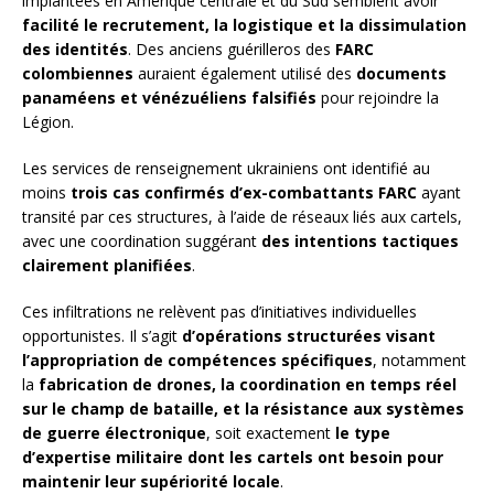
implantées en Amérique centrale et du Sud semblent avoir
facilité le recrutement, la logistique et la dissimulation
des identités
. Des anciens guérilleros des
FARC
colombiennes
auraient également utilisé des
documents
panaméens et vénézuéliens falsifiés
pour rejoindre la
Légion.
Les services de renseignement ukrainiens ont identifié au
moins
trois cas confirmés d’ex-combattants FARC
ayant
transité par ces structures, à l’aide de réseaux liés aux cartels,
avec une coordination suggérant
des intentions tactiques
clairement planifiées
.
Ces infiltrations ne relèvent pas d’initiatives individuelles
opportunistes. Il s’agit
d’opérations structurées visant
l’appropriation de compétences spécifiques
, notamment
la
fabrication de drones, la coordination en temps réel
sur le champ de bataille, et la résistance aux systèmes
de guerre électronique
, soit exactement
le type
d’expertise militaire dont les cartels ont besoin pour
maintenir leur supériorité locale
.