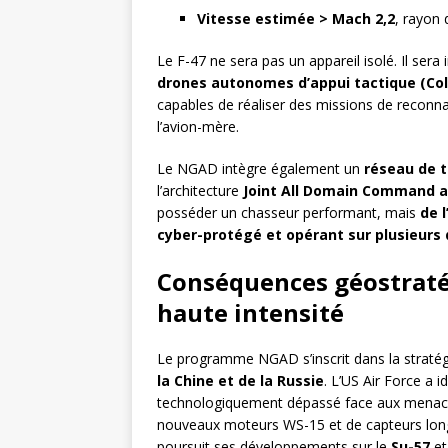
Vitesse estimée > Mach 2,2
, rayon 
Le F-47 ne sera pas un appareil isolé. Il ser
drones autonomes d’appui tactique (Col
capables de réaliser des missions de reconna
l’avion-mère.
Le NGAD intègre également un
réseau de 
l’architecture
Joint All Domain Command a
posséder un chasseur performant, mais
de 
cyber-protégé et opérant sur plusieurs d
Conséquences géostratégi
haute intensité
Le programme NGAD s’inscrit dans la straté
la Chine et de la Russie
. L’US Air Force a i
technologiquement dépassé face aux menac
nouveaux moteurs WS-15 et de capteurs long
poursuit ses développements sur le
Su-57
et