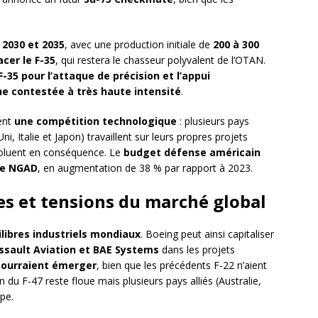
 2030 et 2035
, avec une production initiale de
200 à 300
cer le F-35
, qui restera le chasseur polyvalent de l’OTAN.
 F-35 pour l’attaque de précision et l’appui
one contestée à très haute intensité
.
ent
une compétition technologique
: plusieurs pays
talie et Japon) travaillent sur leurs propres projets
oluent en conséquence. Le
budget défense américain
 le NGAD
, en augmentation de 38 % par rapport à 2023.
es et tensions du marché global
uilibres industriels mondiaux
. Boeing peut ainsi capitaliser
ssault Aviation et BAE Systems
dans les projets
pourraient émerger
, bien que les précédents F-22 n’aient
 du F-47 reste floue mais plusieurs pays alliés (Australie,
ipe.