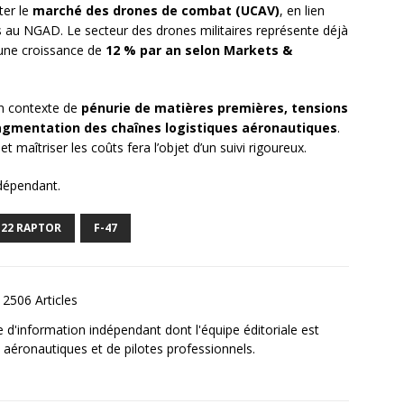
ter le
marché des drones de combat (UCAV)
, en lien
 au NGAD. Le secteur des drones militaires représente déjà
 une croissance de
12 % par an selon Markets &
un contexte de
pénurie de matières premières, tensions
agmentation des chaînes logistiques aéronautiques
.
et maîtriser les coûts fera l’objet d’un suivi rigoureux.
ndépendant.
-22 RAPTOR
F-47
2506 Articles
e d'information indépendant dont l'équipe éditoriale est
aéronautiques et de pilotes professionnels.