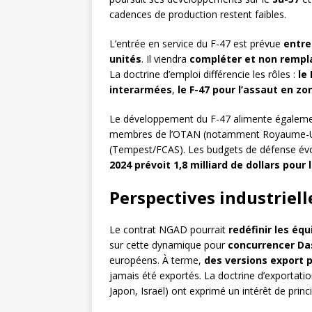
cadences de production restent faibles.
L’entrée en service du F-47 est prévue
entre
unités
. Il viendra
compléter et non rempla
La doctrine d’emploi différencie les rôles :
le
interarmées
,
le F-47 pour l’assaut en z
Le développement du F-47 alimente égalem
membres de l’OTAN (notamment Royaume-Uni, I
(Tempest/FCAS). Les budgets de défense év
2024 prévoit 1,8 milliard de dollars pour
Perspectives industriell
Le contrat NGAD pourrait
redéfinir les éq
sur cette dynamique pour
concurrencer Da
européens. À terme,
des versions export 
jamais été exportés. La doctrine d’exportation
Japon, Israël) ont exprimé un intérêt de princ