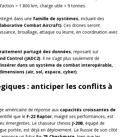
d’action > 1 800 km, charge utile > 9 tonnes.
a intégré dans une
famille de systèmes
, incluant des
laborative Combat Aircraft)
. Ces drones seront
issance, brouillage, attaque ou leurre, en coordination avec
traitement partagé des données
, reposant sur
nd Control (JADC2)
. Il ne s’agit plus seulement de
l’insérer dans un système de combat interopérable,
imensions (air, sol, espace, cyber)
.
ques : anticiper les conflits à
gie américaine de réponse aux
capacités croissantes de
dentifié que le
F-22 Raptor
, malgré ses performances, est
es émergentes. Le chasseur chinois
J-20B
, équipé de
ue portée, est déjà en déploiement. La Russie de son côté
 annonce un futur
Su-75 Checkmate
, bien que les