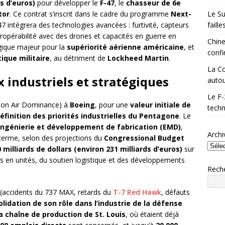
ds d’euros)
pour développer le
F-47
, le
chasseur de 6e
Le Su
tor
. Ce contrat s’inscrit dans le cadre du programme
Next-
faill
47 intégrera des technologies avancées : furtivité, capteurs
eropérabilité avec des drones et capacités en guerre en
Chine
gique majeur pour la
supériorité aérienne américaine
, et
confi
ique militaire
, au détriment de
Lockheed Martin
.
La Co
 industriels et stratégiques
autou
Le F-
tion Air Dominance) à
Boeing
, pour une
valeur initiale de
techn
éfinition des priorités industrielles du Pentagone
. Le
ingénierie et développement de fabrication (EMD)
,
Archi
À terme, selon des projections du
Congressional Budget
 milliards de dollars (environ 231 milliards d’euros)
sur
s en unités, du soutien logistique et des développements
Rech
s (accidents du 737 MAX, retards du
T-7 Red Hawk
, défauts
lidation de son rôle dans l’industrie de la défense
la chaîne de production de St. Louis
, où étaient déjà