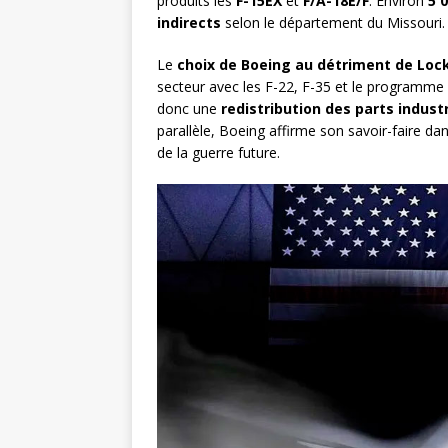
produits les
F-15EX
et
F/A-18E/F
. Environ
5 
indirects
selon le département du Missouri.
Le
choix de Boeing au détriment de Loc
secteur avec les F-22, F-35 et le programme
donc une
redistribution des parts industr
parallèle, Boeing affirme son savoir-faire da
de la guerre future.