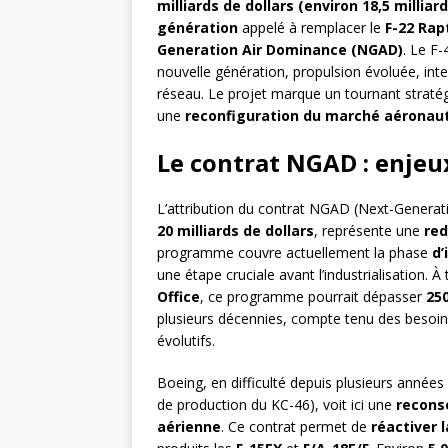
milliards de dollars (environ 18,5 milliar
génération
appelé à remplacer le
F-22 Rap
Generation Air Dominance (NGAD)
. Le F-
nouvelle génération, propulsion évoluée, int
réseau. Le projet marque un tournant straté
une
reconfiguration du marché aéronaut
Le contrat NGAD : enjeux
L’attribution du contrat NGAD (Next-Genera
20 milliards de dollars
, représente une
red
programme couvre actuellement la phase
d’
une étape cruciale avant l’industrialisation. 
Office
, ce programme pourrait dépasser
250
plusieurs décennies, compte tenu des besoin
évolutifs.
Boeing, en difficulté depuis plusieurs année
de production du KC-46), voit ici une
reconso
aérienne
. Ce contrat permet de
réactiver 