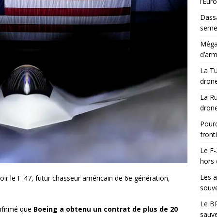
l’Eur
Dassa
semes
Méga-
d’arm
La Tu
drone
La Ru
drone
Pourq
front
Le F-
hors 
Les a
ir le F-47, futur chasseur américain de 6e génération,
souve
Le BR
onfirmé que
Boeing a obtenu un contrat de plus de 20
sauve