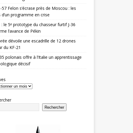
-57 Felon s’écrase près de Moscou : les
es d’un programme en crise
 : le 5ᵉ prototype du chasseur furtif J-36
rme l’avance de Pékin
rée dévoile une escadrille de 12 drones
r du KF-21
35 polonais offre à l’Italie un apprentissage
ologique décisif
ves
ercher
Rechercher