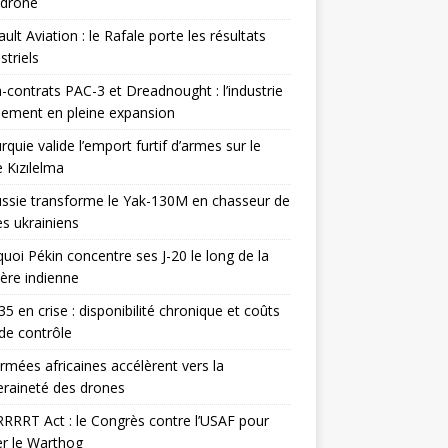
odrone
ult Aviation : le Rafale porte les résultats
triels
contrats PAC-3 et Dreadnought : l’industrie
ement en pleine expansion
rquie valide l’emport furtif d’armes sur le
 Kızılelma
ssie transforme le Yak-130M en chasseur de
s ukrainiens
uoi Pékin concentre ses J-20 le long de la
ière indienne
35 en crise : disponibilité chronique et coûts
de contrôle
rmées africaines accélèrent vers la
raineté des drones
RRRT Act : le Congrès contre l’USAF pour
r le Warthog