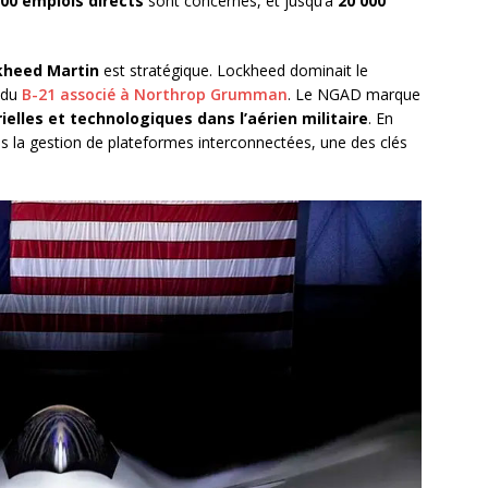
000 emplois directs
sont concernés, et jusqu’à
20 000
kheed Martin
est stratégique. Lockheed dominait le
 du
B-21 associé à Northrop Grumman
. Le NGAD marque
ielles et technologiques dans l’aérien militaire
. En
ns la gestion de plateformes interconnectées, une des clés