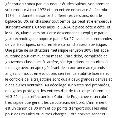
génération conçu par le bureau d’études Sukhoi. Son premier
vol remonte à mai 1972 et son entrée en service à décembre
1984. Il a donné naissance à différentes versions, dont le
biplace Su-30, un chasseur tout temps qui peut être embarqué
sur porte-avions. Citons aussi le Su-34, biplace côte à côte, et
le Su-35, ultime version. Cette descendance s’explique par le
gain technologique apporté par le Su-27 avec des commandes
de vol électriques, une première sur un chasseur soviétique.
Une partie de sa structure métallique (environ 30%) fait appel
au titane pour diminuer sa masse. L’aile delta, complétée de
gouvernes classiques à l’arrière, s’intègre dans les courbes du
fuselage avec un apex générant de la portance aux grands
angles, un atout en évolutions serrées. La stabilité latérale et
le contrôle de la trajectoire sont dus à deux grandes dérives et
à des quilles ventrales. Au décollage sur pistes mal préparées,
des grilles protègent les entrées d’air de tout objet. Comme le
MiG-29, il peut effectuer le « Cobra de Pugatchev », un cabré
très rapide que gèrent les calculateurs de bord. L’armement
est un canon de 30 mm et dix points d’emport sous les ailes
pour des missiles ou autres charges. Côté cockpit, radar et