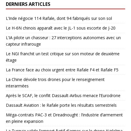
DERNIERS ARTICLES
L’Inde négocie 114 Rafale, dont 94 fabriqués sur son sol
Le H-6N chinois apparaît avec le JL-1 sous escorte de J-20
L’IA pilote un chasseur : 27 interceptions autonomes avec un
capteur infrarouge
Le NGI franchit un test critique sur son moteur de deuxième
étage
La France face au choix urgent entre Rafale F4 et Rafale F5
La Chine dévoile trois drones pour le renseignement
interarmées
Après le SCAF, le conflit Dassault-Airbus menace l’Eurodrone
Dassault Aviation : le Rafale porte les résultats semestriels
Méga-contrats PAC-3 et Dreadnought : l’industrie d’armement
en pleine expansion
La Turquie valide l’emport furtif d’armes sur le drone Kızılelma