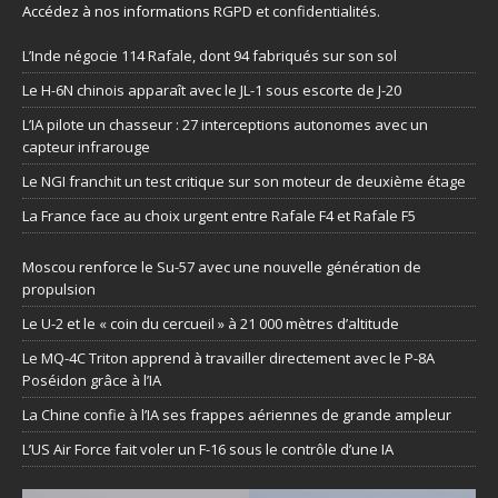
Accédez à nos informations
RGPD et confidentialités
.
L’Inde négocie 114 Rafale, dont 94 fabriqués sur son sol
Le H-6N chinois apparaît avec le JL-1 sous escorte de J-20
L’IA pilote un chasseur : 27 interceptions autonomes avec un
capteur infrarouge
Le NGI franchit un test critique sur son moteur de deuxième étage
La France face au choix urgent entre Rafale F4 et Rafale F5
Moscou renforce le Su-57 avec une nouvelle génération de
propulsion
Le U-2 et le « coin du cercueil » à 21 000 mètres d’altitude
Le MQ-4C Triton apprend à travailler directement avec le P-8A
Poséidon grâce à l’IA
La Chine confie à l’IA ses frappes aériennes de grande ampleur
L’US Air Force fait voler un F-16 sous le contrôle d’une IA