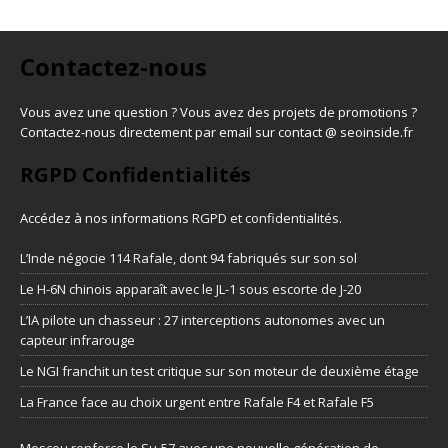
Contactez-nous
Vous avez une question ? Vous avez des projets de promotions ?
Contactez-nous directement par email sur contact @ seoinside.fr
RGPD Confidentialités
Accédez à nos informations
RGPD et confidentialités
.
L’Inde négocie 114 Rafale, dont 94 fabriqués sur son sol
Le H-6N chinois apparaît avec le JL-1 sous escorte de J-20
L’IA pilote un chasseur : 27 interceptions autonomes avec un
capteur infrarouge
Le NGI franchit un test critique sur son moteur de deuxième étage
La France face au choix urgent entre Rafale F4 et Rafale F5
Moscou renforce le Su-57 avec une nouvelle génération de