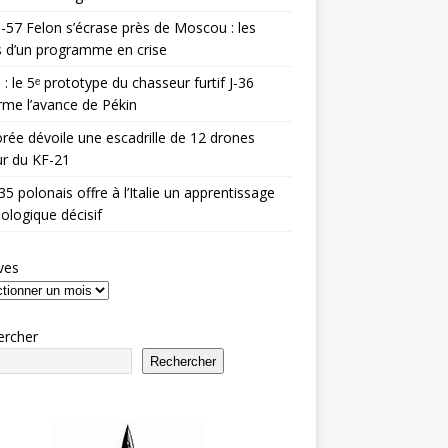
-57 Felon s’écrase près de Moscou : les
es d’un programme en crise
 : le 5ᵉ prototype du chasseur furtif J-36
rme l’avance de Pékin
rée dévoile une escadrille de 12 drones
r du KF-21
35 polonais offre à l’Italie un apprentissage
ologique décisif
ves
ercher
Rechercher