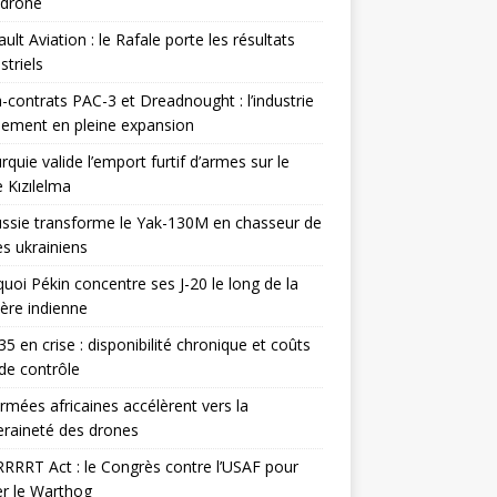
odrone
ult Aviation : le Rafale porte les résultats
triels
contrats PAC-3 et Dreadnought : l’industrie
ement en pleine expansion
rquie valide l’emport furtif d’armes sur le
 Kızılelma
ssie transforme le Yak-130M en chasseur de
s ukrainiens
uoi Pékin concentre ses J-20 le long de la
ière indienne
35 en crise : disponibilité chronique et coûts
de contrôle
rmées africaines accélèrent vers la
raineté des drones
RRRT Act : le Congrès contre l’USAF pour
r le Warthog