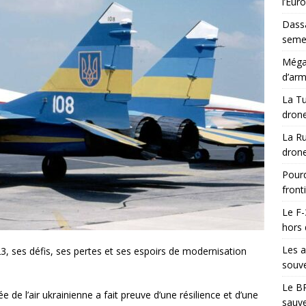
l’Eur
Dassa
semes
Méga-
d’arm
La Tu
drone
La Ru
drone
Pourq
front
Le F-
hors 
Les a
3, ses défis, ses pertes et ses espoirs de modernisation
souve
Le BR
ée de l’air ukrainienne a fait preuve d’une résilience et d’une
sauve