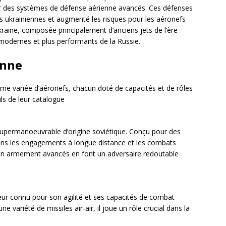
 par des systèmes de défense aérienne avancés. Ces défenses
nes ukrainiennes et augmenté les risques pour les aéronefs
’Ukraine, composée principalement d’anciens jets de l’ère
 modernes et plus performants de la Russie.
enne
mme variée d’aéronefs, chacun doté de capacités et de rôles
ils de leur catalogue
upermanoeuvrable d’origine soviétique. Conçu pour des
 dans les engagements à longue distance et les combats
son armement avancés en font un adversaire redoutable
ur connu pour son agilité et ses capacités de combat
 variété de missiles air-air, il joue un rôle crucial dans la