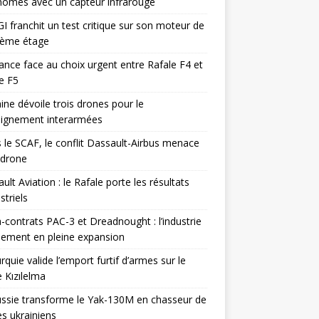
omes avec un capteur infrarouge
I franchit un test critique sur son moteur de
ième étage
ance face au choix urgent entre Rafale F4 et
e F5
ine dévoile trois drones pour le
eignement interarmées
 le SCAF, le conflit Dassault-Airbus menace
odrone
ult Aviation : le Rafale porte les résultats
triels
contrats PAC-3 et Dreadnought : l’industrie
ement en pleine expansion
rquie valide l’emport furtif d’armes sur le
 Kızılelma
ssie transforme le Yak-130M en chasseur de
s ukrainiens