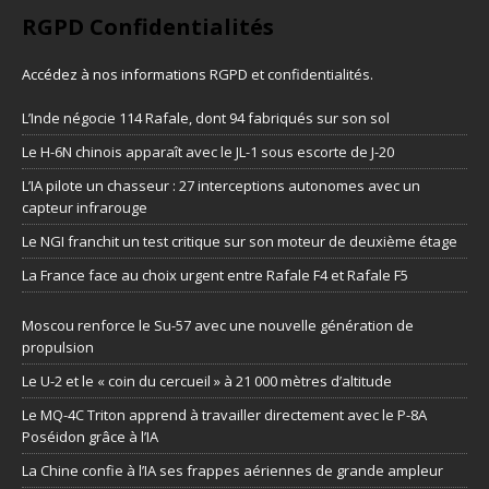
RGPD Confidentialités
Accédez à nos informations
RGPD et confidentialités
.
L’Inde négocie 114 Rafale, dont 94 fabriqués sur son sol
Le H-6N chinois apparaît avec le JL-1 sous escorte de J-20
L’IA pilote un chasseur : 27 interceptions autonomes avec un
capteur infrarouge
Le NGI franchit un test critique sur son moteur de deuxième étage
La France face au choix urgent entre Rafale F4 et Rafale F5
Moscou renforce le Su-57 avec une nouvelle génération de
propulsion
Le U-2 et le « coin du cercueil » à 21 000 mètres d’altitude
Le MQ-4C Triton apprend à travailler directement avec le P-8A
Poséidon grâce à l’IA
La Chine confie à l’IA ses frappes aériennes de grande ampleur