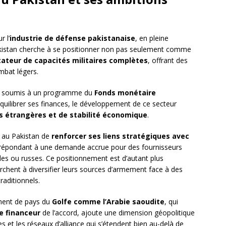
 l’
industrie de défense pakistanaise
, en pleine
Pakistan cherche à se positionner non pas seulement comme
ateur de capacités militaires complètes
, offrant des
mbat légers.
, soumis à un programme du
Fonds monétaire
quilibrer ses finances, le développement de ce secteur
s étrangères et de stabilité économique
.
t au Pakistan de
renforcer ses liens stratégiques avec
 répondant à une demande accrue pour des fournisseurs
les ou russes. Ce positionnement est d’autant plus
rchent à diversifier leurs sources d’armement face à des
raditionnels.
mment de pays du
Golfe comme l’Arabie saoudite
, qui
e financeur
de l’accord, ajoute une dimension géopolitique
ales et les réseaux d’alliance qui s’étendent bien au-delà de