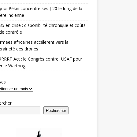
uoi Pékin concentre ses J-20 le long de la
ière indienne
35 en crise : disponibilité chronique et coûts
de contrôle
rmées africaines accélèrent vers la
raineté des drones
RRRT Act : le Congrès contre l’USAF pour
r le Warthog
ves
ercher
Rechercher