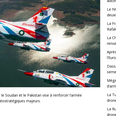
auton
Le NG
deux
La Fr
Rafal
La Ch
rens
Après
l’Eur
Dassa
semes
Méga-
d’arm
La Tu
le Soudan et le Pakistan vise à renforcer l’armée
drone
géostratégiques majeurs.
La Ru
drone