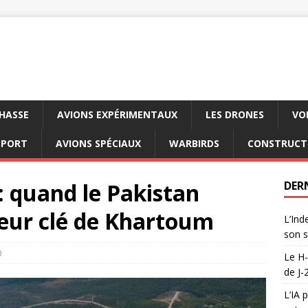
CHASSE
AVIONS EXPÉRIMENTAUX
LES DRONES
VO
SPORT
AVIONS SPÉCIAUX
WARBIRDS
CONSTRUCT
 quand le Pakistan
DER
seur clé de Khartoum
L’Ind
son s
0
Le H-
de J-
L’IA 