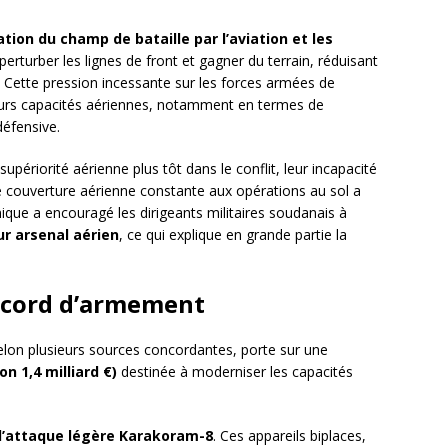
tion du champ de bataille par l’aviation et les
perturber les lignes de front et gagner du terrain, réduisant
s. Cette pression incessante sur les forces armées de
eurs capacités aériennes, notamment en termes de
défensive.
upériorité aérienne plus tôt dans le conflit, leur incapacité
e couverture aérienne constante aux opérations au sol a
mique a encouragé les dirigeants militaires soudanais à
ur arsenal aérien
, ce qui explique en grande partie la
accord d’armement
selon plusieurs sources concordantes, porte sur une
on 1,4 milliard €)
destinée à moderniser les capacités
d’attaque légère Karakoram-8
. Ces appareils biplaces,