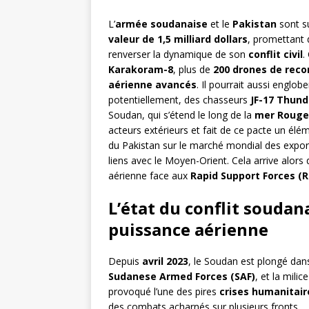
L’
armée soudanaise
et le
Pakistan
sont su
valeur de 1,5 milliard dollars
, promettant 
renverser la dynamique de son
conflit civil
.
Karakoram-8
, plus de
200 drones de rec
aérienne avancés
. Il pourrait aussi englo
potentiellement, des chasseurs
JF-17 Thund
Soudan, qui s’étend le long de la
mer Rouge
acteurs extérieurs et fait de ce pacte un élém
du Pakistan sur le marché mondial des exporta
liens avec le Moyen-Orient. Cela arrive alors
aérienne face aux
Rapid Support Forces (R
L’état du conflit soudana
puissance aérienne
Depuis
avril 2023
, le Soudan est plongé da
Sudanese Armed Forces (SAF)
, et la milic
provoqué l’une des pires
crises humanitai
des combats acharnés sur plusieurs fronts.