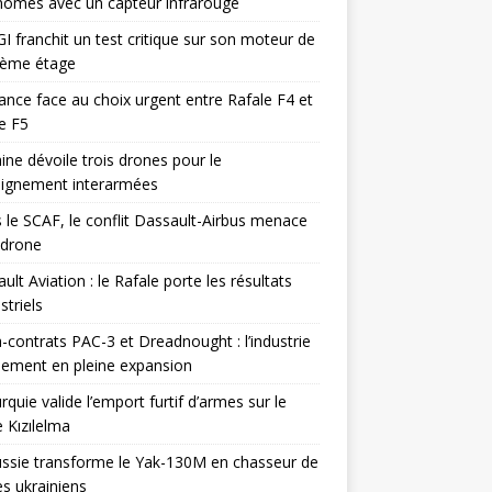
omes avec un capteur infrarouge
I franchit un test critique sur son moteur de
ième étage
ance face au choix urgent entre Rafale F4 et
e F5
ine dévoile trois drones pour le
eignement interarmées
 le SCAF, le conflit Dassault-Airbus menace
odrone
ult Aviation : le Rafale porte les résultats
triels
contrats PAC-3 et Dreadnought : l’industrie
ement en pleine expansion
rquie valide l’emport furtif d’armes sur le
 Kızılelma
ssie transforme le Yak-130M en chasseur de
s ukrainiens