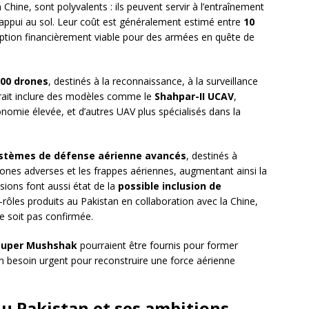
Chine, sont polyvalents : ils peuvent servir à l’entraînement
appui au sol. Leur coût est généralement estimé entre
10
 option financièrement viable pour des armées en quête de
200 drones
, destinés à la reconnaissance, à la surveillance
rrait inclure des modèles comme le
Shahpar-II UCAV
,
omie élevée, et d’autres UAV plus spécialisés dans la
stèmes de défense aérienne avancés
, destinés à
rones adverses et les frappes aériennes, augmentant ainsi la
sions font aussi état de la
possible inclusion de
i-rôles produits au Pakistan en collaboration avec la Chine,
ne soit pas confirmée.
Super Mushshak
pourraient être fournis pour former
 besoin urgent pour reconstruire une force aérienne
du Pakistan et ses ambitions