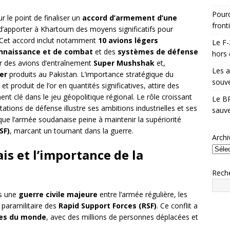
Pourq
r le point de finaliser un
accord d’armement d’une
front
d’apporter à Khartoum des moyens significatifs pour
 Cet accord inclut notamment
10 avions légers
Le F-
onnaissance et de combat
et des
systèmes de défense
hors 
ber des avions d’entraînement
Super Mushshak
et,
Les a
er
produits au Pakistan. L’importance stratégique du
souve
et produit de l’or en quantités significatives, attire des
ent clé dans le jeu géopolitique régional. Le rôle croissant
Le BR
tions de défense illustre ses ambitions industrielles et ses
sauve
 que l’armée soudanaise peine à maintenir la supériorité
SF)
, marcant un tournant dans la guerre.
Archi
is et l’importance de la
Rech
ns une
guerre civile majeure
entre l’armée régulière, les
e paramilitaire des
Rapid Support Forces (RSF)
. Ce conflit a
res du monde
, avec des millions de personnes déplacées et