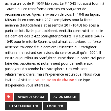
acheta un lot de F- 104F biplaces. Le F-104G fut aussi fourni à
Taiwan qui en transforma certains en Stargazer de
reconnaissance. Après la livraison de trois F- 104J au Japon,
Mitsubishi en construisit 207 exemplaires pour la force
aérienne d’autodéfense et assembla 20 F-104DJ biplaces à
partir de lots livrés par Lockheed. Aeritalia construisit en Italie
les derniers des 2 422 Starﬁghter produits. Il y eut aussi 246 F-
104S pour le missile Sparrow qui aimait ces avions. La force
aérienne italienne fut la dernière utilisatrice du Starfighter
militaire, ne retirant ces avions du service actif qu’en 2004. Il
existe aujourd’hui un Starfighter utilisé dans un cadre civil pour
faire des baptêmes et notamment pour permettre aux
passagers d’atteindre la stratosphère. Ces vols sont
relativement chers, mais l’expérience est unique. Nous vous
invitons à visiter le
vol en avion de chasse
si ce type
d’expérience vous intéresse.
AVION DE CHASSE
AVION MISSILE
F-104 STARFIGHTER
LOCKHEED