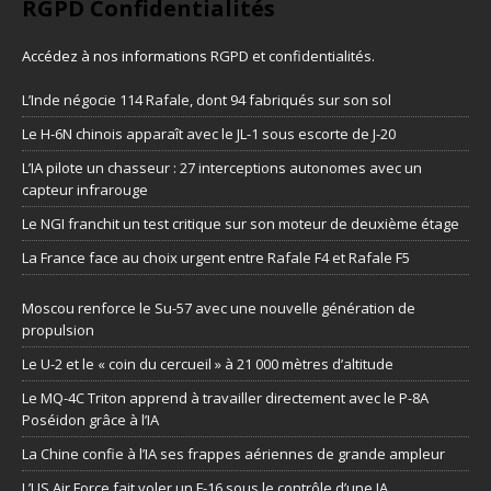
RGPD Confidentialités
Accédez à nos informations
RGPD et confidentialités
.
L’Inde négocie 114 Rafale, dont 94 fabriqués sur son sol
Le H-6N chinois apparaît avec le JL-1 sous escorte de J-20
L’IA pilote un chasseur : 27 interceptions autonomes avec un
capteur infrarouge
Le NGI franchit un test critique sur son moteur de deuxième étage
La France face au choix urgent entre Rafale F4 et Rafale F5
Moscou renforce le Su-57 avec une nouvelle génération de
propulsion
Le U-2 et le « coin du cercueil » à 21 000 mètres d’altitude
Le MQ-4C Triton apprend à travailler directement avec le P-8A
Poséidon grâce à l’IA
La Chine confie à l’IA ses frappes aériennes de grande ampleur
L’US Air Force fait voler un F-16 sous le contrôle d’une IA