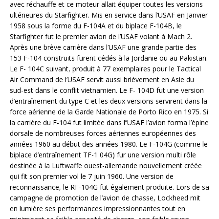
avec réchauffe et ce moteur allait équiper toutes les versions
ultérieures du Starfighter. Mis en service dans l’USAF en Janvier
1958 sous la forme du F-104A et du biplace F-104B, le
Starfighter fut le premier avion de l’USAF volant à Mach 2.
Après une brève carrière dans l’USAF une grande partie des
153 F-104 construits furent cédés à la Jordanie ou au Pakistan.
Le F- 104C suivant, produit à 77 exemplaires pour le Tactical
Air Command de l’USAF servit aussi brièvement en Asie du
sud-est dans le conflit vietnamien. Le F- 104D fut une version
d’entraînement du type C et les deux versions servirent dans la
force aérienne de la Garde Nationale de Porto Rico en 1975. Si
la carrière du F-104 fut limitée dans l’’USAF l’avion forma l’épine
dorsale de nombreuses forces aériennes européennes des
années 1960 au début des années 1980. Le F-104G (comme le
biplace d’entraînement TF-1 04G) fur une version multi rôle
destinée à la Luftwaffe ouest-allemande nouvellement créée
qui fit son premier vol le 7 juin 1960. Une version de
reconnaissance, le RF-104G fut également produite. Lors de sa
campagne de promotion de l’avion de chasse, Lockheed mit
en lumière ses performances impressionnantes tout en