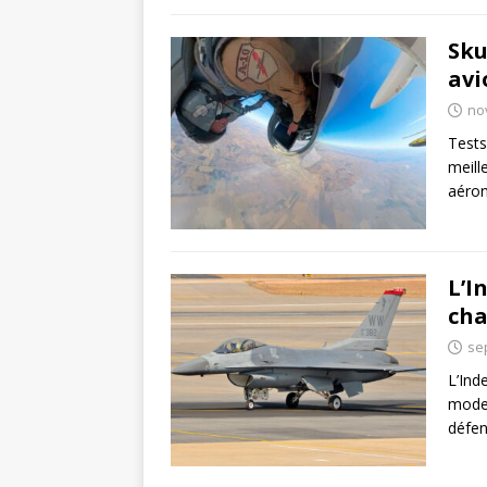
Sku
avi
no
Tests
meill
aéron
L’I
cha
se
L’Ind
moder
défen