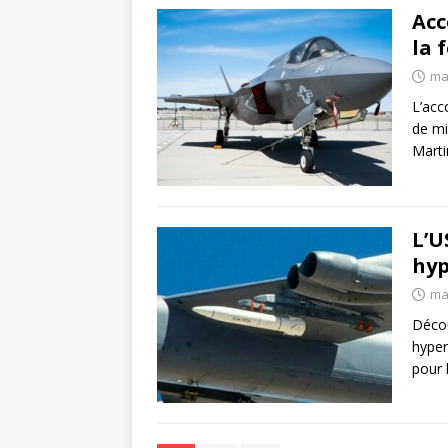
Acc
la 
ma
L’acc
de mi
Marti
L’U
hyp
ma
Décou
hyper
pour 