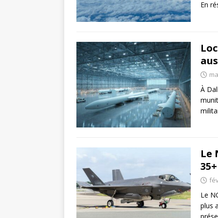
En r
Loc
aus
ma
À Dal
munit
milit
Le 
35+
fév
Le NG
plus 
prése