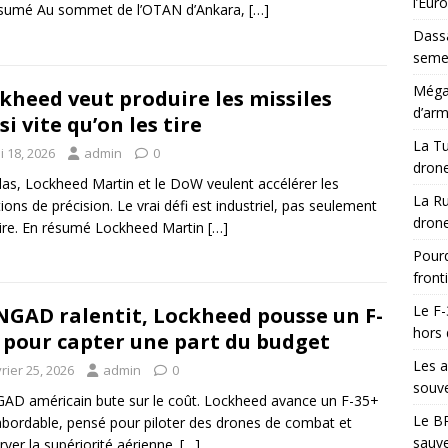
l’Eur
ésumé Au sommet de l’OTAN d’Ankara,
[…]
Dassa
semes
Méga-
kheed veut produire les missiles
d’arm
si vite qu’on les tire
La Tu
i 18, 2026
admin
0
drone
las, Lockheed Martin et le DoW veulent accélérer les
La Ru
ions de précision. Le vrai défi est industriel, pas seulement
drone
aire. En résumé Lockheed Martin
[…]
Pourq
front
Le F-
NGAD ralentit, Lockheed pousse un F-
hors 
 pour capter une part du budget
Les a
rier 25, 2026
admin
0
souve
AD américain bute sur le coût. Lockheed avance un F-35+
Le BR
abordable, pensé pour piloter des drones de combat et
sauve
rver la supériorité aérienne.
[…]