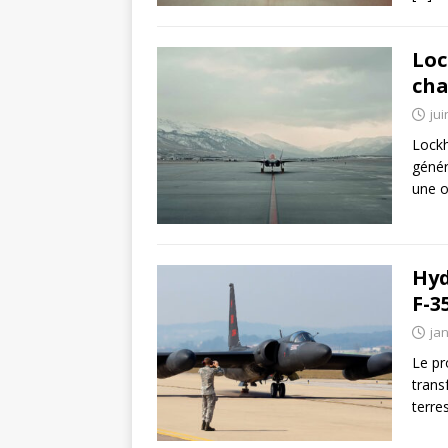
Loc
cha
jui
Lockh
génér
une o
Hyd
F-3
jan
Le pr
trans
terre