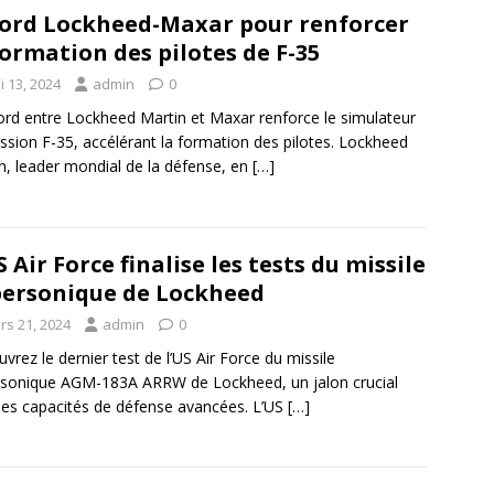
ord Lockheed-Maxar pour renforcer
formation des pilotes de F-35
i 13, 2024
admin
0
ord entre Lockheed Martin et Maxar renforce le simulateur
ssion F-35, accélérant la formation des pilotes. Lockheed
n, leader mondial de la défense, en
[…]
S Air Force finalise les tests du missile
ersonique de Lockheed
rs 21, 2024
admin
0
vrez le dernier test de l’US Air Force du missile
sonique AGM-183A ARRW de Lockheed, un jalon crucial
les capacités de défense avancées. L’US
[…]