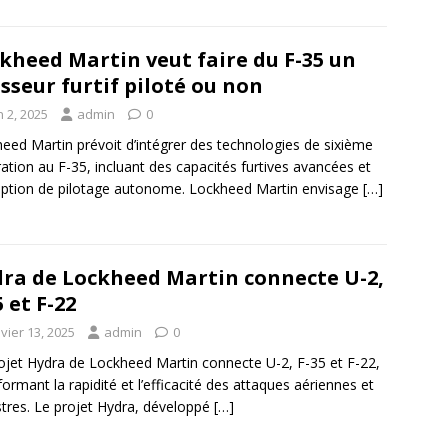
kheed Martin veut faire du F-35 un
sseur furtif piloté ou non
n 2, 2025
admin
0
eed Martin prévoit d’intégrer des technologies de sixième
ation au F-35, incluant des capacités furtives avancées et
ption de pilotage autonome. Lockheed Martin envisage
[…]
ra de Lockheed Martin connecte U-2,
5 et F-22
vier 13, 2025
admin
0
ojet Hydra de Lockheed Martin connecte U-2, F-35 et F-22,
formant la rapidité et l’efficacité des attaques aériennes et
stres. Le projet Hydra, développé
[…]