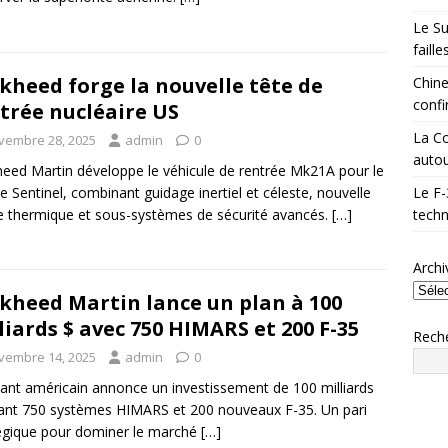
Le Su
faill
kheed forge la nouvelle tête de
Chine
confi
trée nucléaire US
La Co
vembre 28, 2025
admin
0
autou
eed Martin développe le véhicule de rentrée Mk21A pour le
le Sentinel, combinant guidage inertiel et céleste, nouvelle
Le F-
 thermique et sous-systèmes de sécurité avancés.
[…]
techn
Archi
kheed Martin lance un plan à 100
liards $ avec 750 HIMARS et 200 F-35
Rech
vembre 14, 2025
admin
0
ant américain annonce un investissement de 100 milliards
sant 750 systèmes HIMARS et 200 nouveaux F-35. Un pari
égique pour dominer le marché
[…]