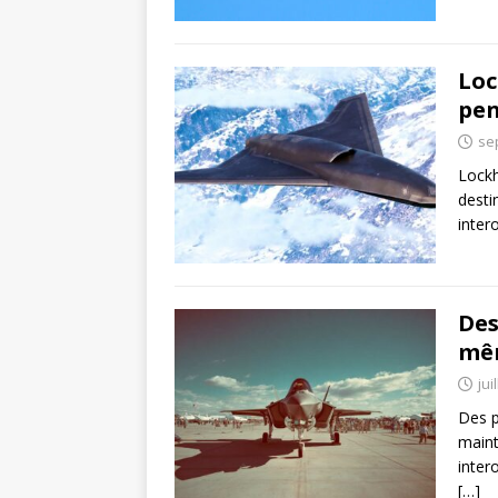
Loc
pen
se
Lockh
desti
inter
Des
mêm
jui
Des p
maint
inter
[…]