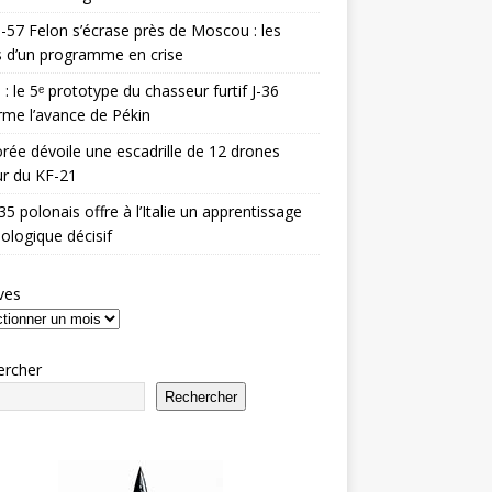
-57 Felon s’écrase près de Moscou : les
es d’un programme en crise
 : le 5ᵉ prototype du chasseur furtif J-36
rme l’avance de Pékin
rée dévoile une escadrille de 12 drones
r du KF-21
35 polonais offre à l’Italie un apprentissage
ologique décisif
ves
ercher
Rechercher