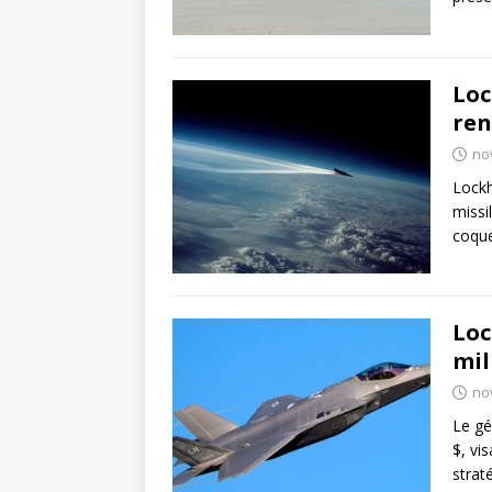
Loc
ren
no
Lockh
missi
coque
Loc
mil
no
Le gé
$, vi
strat