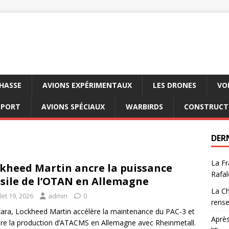
CHASSE
AVIONS EXPÉRIMENTAUX
LES DRONES
VO
SPORT
AVIONS SPÉCIAUX
WARBIRDS
CONSTRUCT
DER
La Fr
kheed Martin ancre la puissance
Rafal
sile de l’OTAN en Allemagne
La Ch
llet 19, 2026
admin
0
rens
ara, Lockheed Martin accélère la maintenance du PAC-3 et
Après
re la production d’ATACMS en Allemagne avec Rheinmetall.