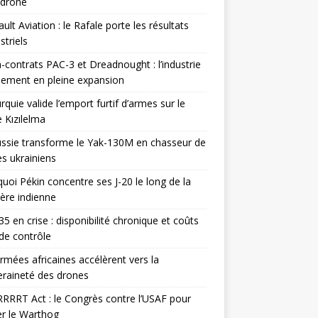
odrone
ult Aviation : le Rafale porte les résultats
triels
contrats PAC-3 et Dreadnought : l’industrie
ement en pleine expansion
rquie valide l’emport furtif d’armes sur le
 Kızılelma
ssie transforme le Yak-130M en chasseur de
s ukrainiens
uoi Pékin concentre ses J-20 le long de la
ière indienne
35 en crise : disponibilité chronique et coûts
de contrôle
rmées africaines accélèrent vers la
raineté des drones
RRRT Act : le Congrès contre l’USAF pour
r le Warthog