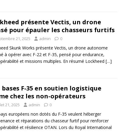
kheed présente Vectis, un drone
sé pour épauler les chasseurs furtifs
ptembre 21, 2025
admin
0
eed Skunk Works présente Vectis, un drone autonome
né à opérer avec F-22 et F-35, pensé pour endurance,
opérabilité et missions multiples. En résumé Lockheed
[…]
 bases F‑35 en soutien logistique
e chez les non-opérateurs
llet 21, 2025
admin
0
ays européens non dotés du F‑35 veulent héberger
enance et réparations du chasseur furtif pour renforcer
opérabilité et résilience OTAN. Lors du Royal International