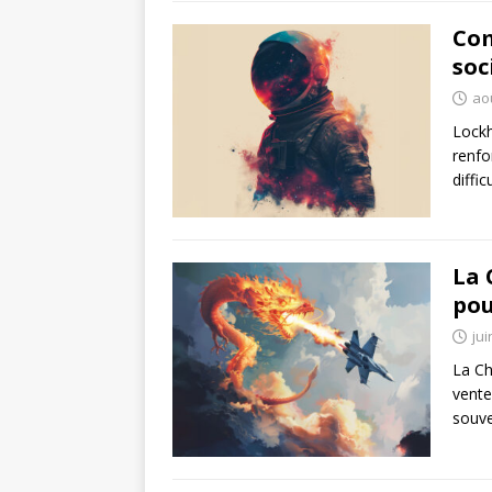
Com
soc
ao
Lockh
renfo
diffi
La 
pou
jui
La Ch
vente
souve