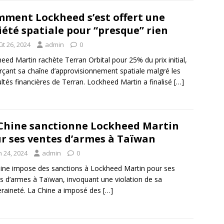
ment Lockheed s’est offert une
iété spatiale pour “presque” rien
ût 26, 2024
admin
0
eed Martin rachète Terran Orbital pour 25% du prix initial,
rçant sa chaîne d’approvisionnement spatiale malgré les
cultés financières de Terran. Lockheed Martin a finalisé
[…]
Chine sanctionne Lockheed Martin
r ses ventes d’armes à Taïwan
n 24, 2024
admin
0
ine impose des sanctions à Lockheed Martin pour ses
s d’armes à Taïwan, invoquant une violation de sa
raineté. La Chine a imposé des
[…]