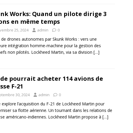
nk Works: Quand un pilote dirige 3
ons en même temps
vembre 25, 2024
admin
0
 de drones autonomes par Skunk Works : vers une
eure intégration homme-machine pour la gestion des
efs non pilotés. Lockheed Martin, via sa division
[…]
nde pourrait acheter 114 avions de
sse F-21
ptembre 30, 2024
admin
0
e explore l’acquisition du F-21 de Lockheed Martin pour
niser sa flotte aérienne. Un tournant dans les relations de
se américano-indiennes. Lockheed Martin propose à
[…]