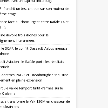
omes avec un capteur infrarouge
I franchit un test critique sur son moteur de
ième étage
ance face au choix urgent entre Rafale F4 et
e F5
ine dévoile trois drones pour le
eignement interarmées
 le SCAF, le conflit Dassault-Airbus menace
odrone
ult Aviation : le Rafale porte les résultats
triels
contrats PAC-3 et Dreadnought : l’industrie
ement en pleine expansion
rquie valide l’emport furtif d’armes sur le
 Kızılelma
ssie transforme le Yak-130M en chasseur de
s ukrainiens