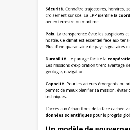
Sécurité.
Connaître trajectoires, horaires, zo
croisement sur site. La LPP identifie la
coord
aérien terrestre ou maritime.
Paix.
La transparence évite les suspicions et 
hostile. Ce climat est essentiel face aux ten
Plus d’une quarantaine de pays signataires 
Durabilité.
Le partage facilite la
coopératio
Les missions d’exploration tirent avantage d
géologie, navigation.
Capacité.
Pour les acteurs émergents ou pri
permet de mieux planifier sa mission, éviter 
techniques.
L’accès aux échantillons de la face cachée vi
données scientifiques
pour le progrès glob
Un modèle de gouvernanc