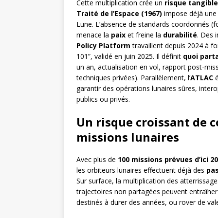
Cette multiplication crée un
risque tangible
Traité de l’Espace (1967)
impose déjà une c
Lune. L’absence de standards coordonnés (fo
menace la
paix
et freine la
durabilité
. Des 
Policy Platform
travaillent depuis 2024 à fo
101”, validé en juin 2025. Il définit
quoi part
un an, actualisation en vol, rapport post-mis
techniques privées). Parallèlement, l’
ATLAC
é
garantir des opérations lunaires sûres, intero
publics ou privés.
Un risque croissant de co
missions lunaires
Avec plus de
100 missions prévues d’ici 2
les orbiteurs lunaires effectuent déjà des
pa
Sur surface, la multiplication des atterrissag
trajectoires non partagées peuvent entraîne
destinés à durer des années, ou rover de vale