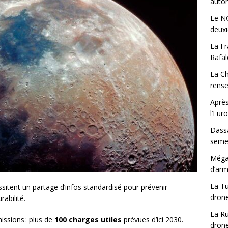
auton
Le NG
deux
La Fr
Rafal
La Ch
rens
Après
l’Eur
Dassa
semes
Méga-
d’arm
La Tu
ssitent un partage d’infos standardisé pour prévenir
drone
rabilité.
La Ru
ssions : plus de
100 charges utiles
prévues d’ici 2030.
drone