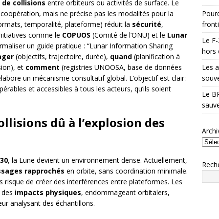
 de collisions
entre orbiteurs ou activités de surface. Le
Pourq
oopération, mais ne précise pas les modalités pour la
front
rmats, temporalité, plateforme) réduit la
sécurité
,
initiatives comme le
COPUOS
(Comité de l’ONU) et le
Lunar
Le F-
rmaliser un guide pratique : “Lunar Information Sharing
hors 
ager
(objectifs, trajectoire, durée),
quand
(planification à
Les a
sion), et
comment
(registries UNOOSA, base de données
souve
labore un mécanisme consultatif global. L’objectif est clair :
pérables et accessibles à tous les acteurs, qu’ils soient
Le BR
sauve
llisions dû à l’explosion des
Archi
030
, la Lune devient un environnement dense. Actuellement,
Rech
ssages rapprochés
en orbite, sans coordination minimale.
es risque de créer des interférences entre plateformes. Les
r des
impacts physiques
, endommageant orbitalers,
ur analysant des échantillons.