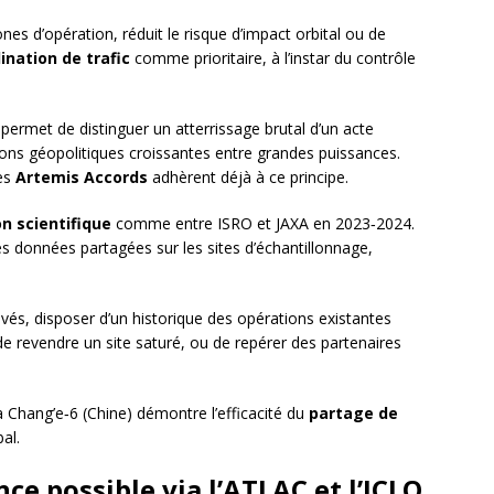
nes d’opération, réduit le risque d’impact orbital ou de
ination de trafic
comme prioritaire, à l’instar du contrôle
permet de distinguer un atterrissage brutal d’un acte
sions géopolitiques croissantes entre grandes puissances.
des
Artemis Accords
adhèrent déjà à ce principe.
n scientifique
comme entre ISRO et JAXA en 2023‑2024.
es données partagées sur les sites d’échantillonnage,
vés, disposer d’un historique des opérations existantes
de revendre un site saturé, ou de repérer des partenaires
a Chang’e‑6 (Chine) démontre l’efficacité du
partage de
al.
e possible via l’ATLAC et l’ICLO