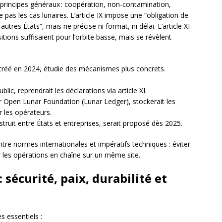
 principes généraux : coopération, non-contamination,
le pas les cas lunaires. L’article IX impose une “obligation de
autres États”, mais ne précise ni format, ni délai. L’article XI
tions suffisaient pour l’orbite basse, mais se révèlent
 créé en 2024, étudie des mécanismes plus concrets.
ic, reprendrait les déclarations via article XI.
r Open Lunar Foundation (Lunar Ledger), stockerait les
 les opérateurs.
truit entre États et entreprises, serait proposé dès 2025.
ntre normes internationales et impératifs techniques : éviter
rer les opérations en chaîne sur un même site.
 sécurité, paix, durabilité et
s essentiels :