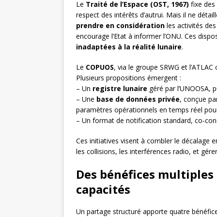
Le
Traité de l’Espace (OST, 1967)
fixe des
respect des intérêts d’autrui. Mais il ne détail
prendre en considération
les activités des 
encourage l’Etat à informer l’ONU. Ces disposi
inadaptées à la réalité lunaire
.
Le
COPUOS
, via le groupe SRWG et l’ATLAC
Plusieurs propositions émergent :
– Un
registre lunaire
géré par l’UNOOSA, publ
– Une
base de données privée
, conçue pa
paramètres opérationnels en temps réel pour
– Un format de notification standard, co-cons
Ces initiatives visent à combler le décalage e
les collisions, les interférences radio, et gé
Des bénéfices multiples :
capacités
Un partage structuré apporte quatre bénéfice