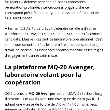
exigeants – défense aérienne de zones contestées,
pénétration profonde, interception à longue distance –
correspond précisément au type de missions où l’apport de
CCA serait décisif.
À terme, l’US Air Force prévoit d’étendre ce rôle à d’autres
plateformes : F-35A, F-16, F-15E et F-15EX sont cités comme
candidats. Mais le F-22 sert de laboratoire opérationnel : c’est
sur lui que seront testées les premières tactiques, la charge de
travail en cockpit, les interfaces homme-machine et les règles
d’engagement d’un essaim mixte.
La plateforme MQ-20 Avenger,
laboratoire volant pour la
coopération
Côté drone, le
MQ-20 Avenger
est un UCAV à réaction, long
d’environ 13 m (44 ft) avec une envergure de 20 m (66 ft). Il
atteint une vitesse de l’ordre de 740 km/h (460 mph), peut
grimper au-delà de 15 000 m (50 000 ft) et rester en l’air