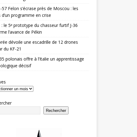
-57 Felon s’écrase près de Moscou : les
es d’un programme en crise
 : le 5ᵉ prototype du chasseur furtif J-36
rme l’avance de Pékin
rée dévoile une escadrille de 12 drones
r du KF-21
35 polonais offre à l’Italie un apprentissage
ologique décisif
ves
ercher
Rechercher