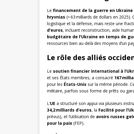
Le
financement de la guerre en Ukraine
hryvnias
(≈ 63 milliards de dollars en 2025)
logistique et la défense, mais reste une frac
d’euros
, incluant reconstruction, aide huma
budgétaire de l’Ukraine en temps de gu
ressources bien au-delà des moyens d’un pays
Le rôle des alliés occid
Le
soutien financier international à l’Uk
et ses États membres, a consacré
167 milli
pour les
États-Unis
sur la même période. C
militaire, parfois sous forme de prêts ou gar
L’
UE
a structuré son appui via plusieurs inst
34,2 milliards d’euros
, la
Facilité pour l’U
prévus), et l’utilisation de
avoirs russes gel
pour la paix
(FEP).