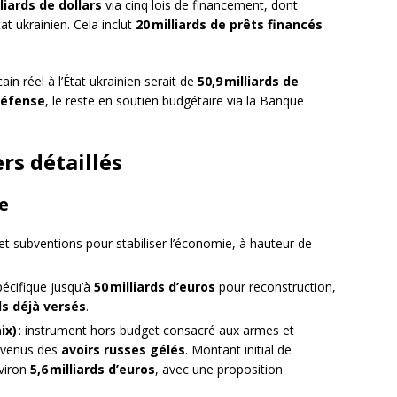
liards de dollars
via cinq lois de financement, dont
at ukrainien. Cela inclut
20 milliards de prêts financés
in réel à l’État ukrainien serait de
50,9 milliards de
 défense
, le reste en soutien budgétaire via la Banque
rs détaillés
e
 et subventions pour stabiliser l’économie, à hauteur de
pécifique jusqu’à
50 milliards d’euros
pour reconstruction,
rds déjà versés
.
ix)
: instrument hors budget consacré aux armes et
revenus des
avoirs russes gélés
. Montant initial de
nviron
5,6 milliards d’euros
, avec une proposition