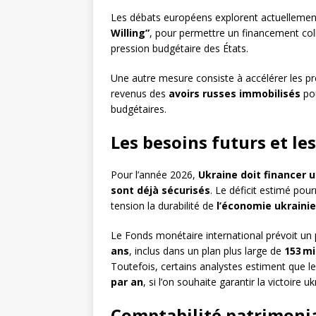
Les débats européens explorent actuellement 
Willing”
, pour permettre un financement colle
pression budgétaire des États.
Une autre mesure consiste à accélérer les prêt
revenus des
avoirs russes immobilisés
pou
budgétaires.
Les besoins futurs et le
Pour l’année 2026,
Ukraine doit financer u
sont déjà sécurisés
. Le déficit estimé pour
tension la durabilité de
l’économie ukraini
Le Fonds monétaire international prévoit u
ans
, inclus dans un plan plus large de
153 mi
Toutefois, certains analystes estiment que le
par an
, si l’on souhaite garantir la victoire u
Comptabilité patrimonia