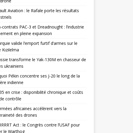
odrone
ult Aviation : le Rafale porte les résultats
triels
contrats PAC-3 et Dreadnought : l’industrie
ement en pleine expansion
rquie valide l’emport furtif d’armes sur le
 Kızılelma
ssie transforme le Yak-130M en chasseur de
s ukrainiens
uoi Pékin concentre ses J-20 le long de la
ière indienne
35 en crise : disponibilité chronique et coûts
de contrôle
rmées africaines accélèrent vers la
raineté des drones
RRRT Act : le Congrès contre l’USAF pour
r le Warthog