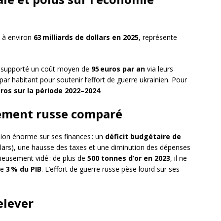
t à environ
63 milliards de dollars en 2025
, représente
t supporté un coût moyen de
95 euros par an
via leurs
par habitant pour soutenir l’effort de guerre ukrainien. Pour
uros sur la période 2022–2024
.
cement russe comparé
ssion énorme sur ses finances : un
déficit budgétaire de
ollars), une hausse des taxes et une diminution des dépenses
ieusement vidé : de plus de
500 tonnes d’or en 2023
, il ne
de
3 % du PIB
. L’effort de guerre russe pèse lourd sur ses
elever