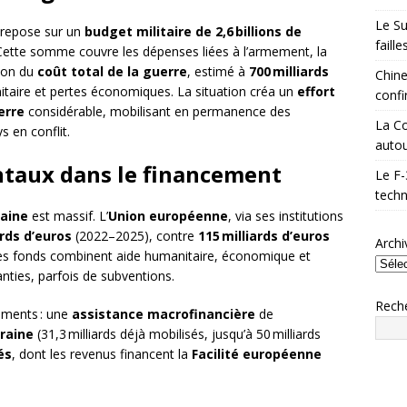
Le Su
repose sur un
budget militaire de 2,6 billions de
faill
. Cette somme couvre les dépenses liées à l’armement, la
tion du
coût total de la guerre
, estimé à
700 milliards
Chine
nitaire et pertes économiques. La situation créa un
effort
confi
erre
considérable, mobilisant en permanence des
La Co
 en conflit.
autou
entaux dans le financement
Le F-
techn
raine
est massif. L’
Union européenne
, via ses institutions
ards d’euros
(2022–2025), contre
115 milliards d’euros
Archi
es fonds combinent aide humanitaire, économique et
anties, parfois de subventions.
Rech
ruments : une
assistance macrofinancière
de
kraine
(31,3 milliards déjà mobilisés, jusqu’à 50 milliards
és
, dont les revenus financent la
Facilité européenne