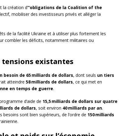
la création d’
“obligations de la Coalition of the
ctif, mobiliser des investisseurs privés et alléger la
s de la facilité Ukraine et à utiliser plus fortement les
r combler les déficits, notamment militaires ou
s tensions existantes
n besoin de 65 milliards de dollars
, dont seuls
un tiers
rait atteindre
58 milliards de dollars
, ce qui met en
enne en temps de guerre
.
n programme d’aide de
15,5 milliards de dollars sur quatre
lliards de dollars
, soit environ
40 milliards par an
.
s besoins sont bien supérieurs, de l’ordre de
150 milliards
krainienne.
le et poids sur l’économie