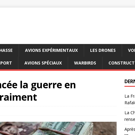
CHASSE
AVIONS EXPÉRIMENTAUX
LES DRONES
VO
SPORT
AVIONS SPÉCIAUX
WARBIRDS
CONSTRUCT
cée la guerre en
DER
vraiment
La Fr
Rafal
La Ch
rens
Après