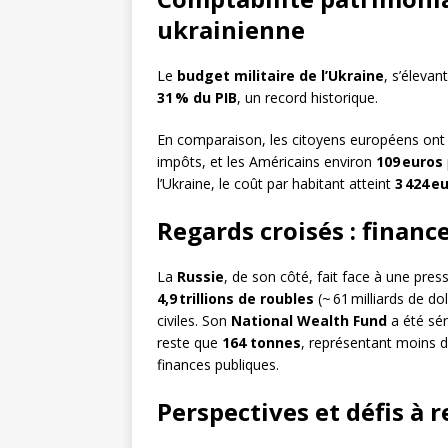
ukrainienne
Le
budget militaire de l’Ukraine
, s’élevan
31 % du PIB
, un record historique.
En comparaison, les citoyens européens on
impôts, et les Américains environ
109 euros
l’Ukraine, le coût par habitant atteint
3 424 e
Regards croisés : finan
La
Russie
, de son côté, fait face à une pre
4,9 trillions de roubles
(~ 61 milliards de d
civiles. Son
National Wealth Fund
a été sér
reste que
164 tonnes
, représentant moins 
finances publiques.
Perspectives et défis à r