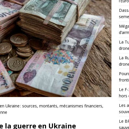
l’Eur
Dassa
semes
Méga-
d’arm
La Tu
drone
La Ru
drone
Pourq
front
Le F-
hors 
Les a
 en Ukraine : sources, montants, mécanismes financiers,
souve
enne
Le BR
e la guerre en Ukraine
sauve