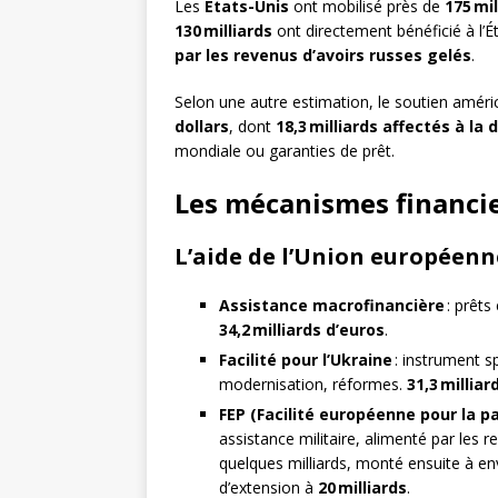
Les
États-Unis
ont mobilisé près de
175 mil
130 milliards
ont directement bénéficié à l’Ét
par les revenus d’avoirs russes gelés
.
Selon une autre estimation, le soutien américa
dollars
, dont
18,3 milliards affectés à la
mondiale ou garanties de prêt.
Les mécanismes financie
L’aide de l’Union européenn
Assistance macrofinancière
: prêts
34,2 milliards d’euros
.
Facilité pour l’Ukraine
: instrument s
modernisation, réformes.
31,3 millia
FEP (Facilité européenne pour la pa
assistance militaire, alimenté par les 
quelques milliards, monté ensuite à e
d’extension à
20 milliards
.