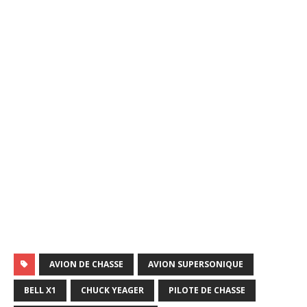
AVION DE CHASSE
AVION SUPERSONIQUE
BELL X1
CHUCK YEAGER
PILOTE DE CHASSE