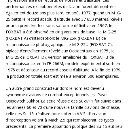
impressionnante de records de vitesse et d’altitude. Les
performances exceptionnelles de l’avion furent démontrées
également douze ans plus tard, en août 1977, quand un M1G-
25 battit le record absolu d’altitude avec 37 650 mètres. Révélé
pour la première fois sous sa forme définitive en 1967, le
FOXBAT a été observé en cinq versions de base : le MiG-25
(FOXBAT A) d’interception; le MiG-25R (FOXBAT B) de
reconnaissance photographique; le MiG-25U (FOXBAT C),
biplace d’entraînement révélé aux Occidentaux en 1975 ; le
MiG-25R (FOXBAT D), version améliorée du FOXBAT B de
reconnaissance; enfin l’E-266M, modèle expérimental sorti en
1975 et détenteur du record absolu d’altitude. A la fin de 1979,
la production totale était estimée à environ 500 exemplaires.
Un autre grand constructeur dont le nom est devenu
synonyme d’avions de combat exceptionnels est Pavel
Osipovitch Sukhoi. La série réussie des Su-9/11 fut suivie dans
les années 60 et 70 d’une nouvelle famille d’avions de chasse,
celle des Su-15, réalisée pour doter la V.V.S. d’un avion
d’interception volant à Mach 2,5 qui remplacerait les types
précédents. La première apparition publique des Su-15 eut lieu