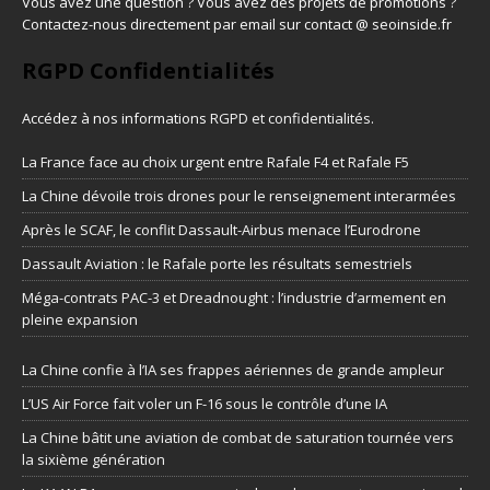
Vous avez une question ? Vous avez des projets de promotions ?
Contactez-nous directement par email sur contact @ seoinside.fr
RGPD Confidentialités
Accédez à nos informations
RGPD et confidentialités
.
La France face au choix urgent entre Rafale F4 et Rafale F5
La Chine dévoile trois drones pour le renseignement interarmées
Après le SCAF, le conflit Dassault-Airbus menace l’Eurodrone
Dassault Aviation : le Rafale porte les résultats semestriels
Méga-contrats PAC-3 et Dreadnought : l’industrie d’armement en
pleine expansion
La Chine confie à l’IA ses frappes aériennes de grande ampleur
L’US Air Force fait voler un F-16 sous le contrôle d’une IA
La Chine bâtit une aviation de combat de saturation tournée vers
la sixième génération