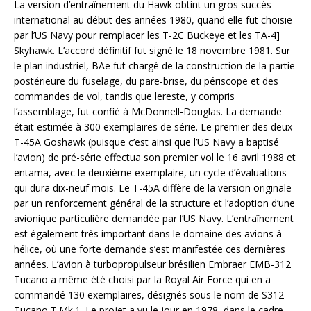
La version d’entraînement du Hawk obtint un gros succès
international au début des années 1980, quand elle fut choisie
par l’US Navy pour remplacer les T-2C Buckeye et les TA-4]
Skyhawk. L’accord définitif fut signé le 18 novembre 1981. Sur
le plan industriel, BAe fut chargé de la construction de la partie
postérieure du fuselage, du pare-brise, du périscope et des
commandes de vol, tandis que lereste, y compris
l’assemblage, fut confié à McDonnell-Douglas. La demande
était estimée à 300 exemplaires de série. Le premier des deux
T-45A Goshawk (puisque c’est ainsi que l’US Navy a baptisé
l’avion) de pré-série effectua son premier vol le 16 avril 1988 et
entama, avec le deuxième exemplaire, un cycle d’évaluations
qui dura dix-neuf mois. Le T-45A diffère de la version originale
par un renforcement général de la structure et l’adoption d’une
avionique particulière demandée par l’US Navy. L’entraînement
est également très important dans le domaine des avions à
hélice, où une forte demande s’est manifestée ces dernières
années. L’avion à turbopropulseur brésilien Embraer EMB-312
Tucano a même été choisi par la Royal Air Force qui en a
commandé 130 exemplaires, désignés sous le nom de S312
Tucano T.Mk.1. Le projet a vu le jour en 1978, dans le cadre