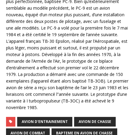
plus perfectionnée, baptisée PC-9. Bien qu’extérieurement
semblable au modèle précédent, le PC-9 est un avion
nouveau, équipé d’un moteur plus puissant, d’une installation
différente des deux postes de pilotage, avec un fuselage et
une aile modiﬁés. Le PC-9 a volé pour la première fois le 7 mai
1984 et a été certiﬁé le 19 septembre de l’année suivante.
L’appareil français TB-30 Epsilon, réalisé par l’Aérospatiale, est
plus léger, moins puissant et surtout, il est propulsé par un
moteur à pistons. Développé à la fin des années 1970, à la
demande de l’Armée de l’Air, le prototype de ce biplace
d’entraînement a effectué son premier vol le 22 décembre
1979. La production a démarré avec une commande de 150
exemplaires (l’appareil étant alors baptisé TB-3OB). Le premier
avion de série a reçu son baptême de l’air le 23 juin 1983 et les
livraisons ont commencé l”année suivante. Le prototype d’une
variante à I turbopropulseur (TB-3OC) a été achevé le 9
novembre 1985.
AVION D'ENTRAINEMENT
AVION DE CHASSE
AVION DE COMBAT
BAPTEME EN AVION DE CHASSE