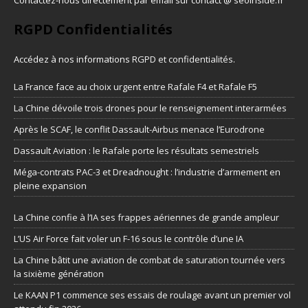
Contactez-nous directement par email sur contact @ seoinside.fr
RGPD Confidentialités
Accédez à nos informations
RGPD et confidentialités
.
La France face au choix urgent entre Rafale F4 et Rafale F5
La Chine dévoile trois drones pour le renseignement interarmées
Après le SCAF, le conflit Dassault-Airbus menace l’Eurodrone
Dassault Aviation : le Rafale porte les résultats semestriels
Méga-contrats PAC-3 et Dreadnought : l’industrie d’armement en
pleine expansion
La Chine confie à l’IA ses frappes aériennes de grande ampleur
L’US Air Force fait voler un F-16 sous le contrôle d’une IA
La Chine bâtit une aviation de combat de saturation tournée vers
la sixième génération
Le KAAN P1 commence ses essais de roulage avant un premier vol