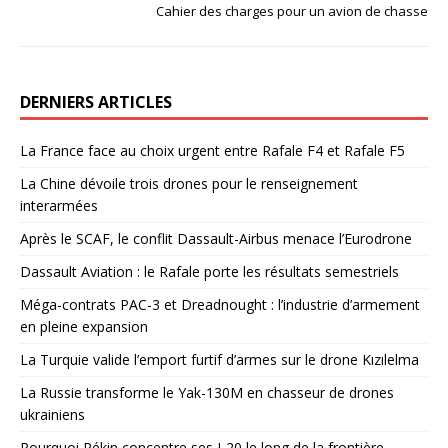
Cahier des charges pour un avion de chasse
DERNIERS ARTICLES
La France face au choix urgent entre Rafale F4 et Rafale F5
La Chine dévoile trois drones pour le renseignement
interarmées
Après le SCAF, le conflit Dassault-Airbus menace l’Eurodrone
Dassault Aviation : le Rafale porte les résultats semestriels
Méga-contrats PAC-3 et Dreadnought : l’industrie d’armement
en pleine expansion
La Turquie valide l’emport furtif d’armes sur le drone Kızılelma
La Russie transforme le Yak-130M en chasseur de drones
ukrainiens
Pourquoi Pékin concentre ses J-20 le long de la frontière