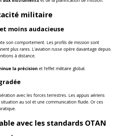
ol aux instruments
et de la planification de mission.
cacité militaire
 et moins audacieuse
pte son comportement. Les profils de mission sont
nnent plus rares. L’aviation russe opère davantage depuis
itions à distance.
minue la précision
et l’effet militaire global.
égradée
ération avec les forces terrestres. Les appuis aériens
 situation au sol et une communication fluide. Or ces
ratique.
able avec les standards OTAN