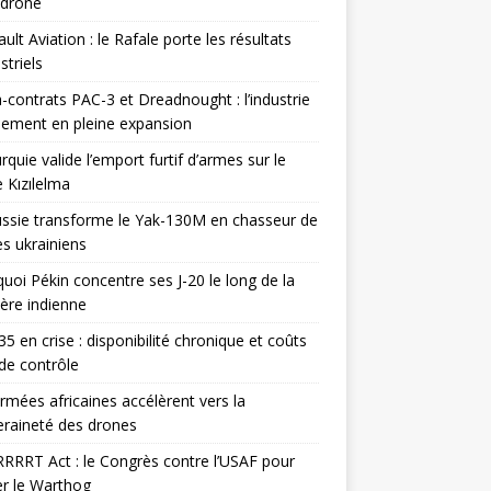
odrone
ult Aviation : le Rafale porte les résultats
triels
contrats PAC-3 et Dreadnought : l’industrie
ement en pleine expansion
rquie valide l’emport furtif d’armes sur le
 Kızılelma
ssie transforme le Yak-130M en chasseur de
s ukrainiens
uoi Pékin concentre ses J-20 le long de la
ière indienne
35 en crise : disponibilité chronique et coûts
de contrôle
rmées africaines accélèrent vers la
raineté des drones
RRRT Act : le Congrès contre l’USAF pour
r le Warthog