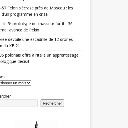
-57 Felon s’écrase près de Moscou : les
es d’un programme en crise
 : le 5ᵉ prototype du chasseur furtif J-36
rme l’avance de Pékin
rée dévoile une escadrille de 12 drones
r du KF-21
35 polonais offre à l’Italie un apprentissage
ologique décisif
ves
ercher
Rechercher