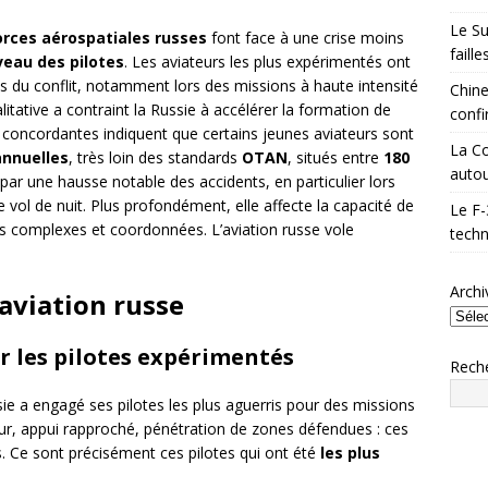
Le Su
orces aérospatiales russes
font face à une crise moins
faill
veau des pilotes
. Les aviateurs les plus expérimentés ont
s du conflit, notamment lors des missions à haute intensité
Chine
alitative a contraint la Russie à accélérer la formation de
confi
 concordantes indiquent que certains jeunes aviateurs sont
La Co
annuelles
, très loin des standards
OTAN
, situés entre
180
autou
 par une hausse notable des accidents, en particulier lors
e vol de nuit. Plus profondément, elle affecte la capacité de
Le F-
es complexes et coordonnées. L’aviation russe vole
techn
Archi
l’aviation russe
r les pilotes expérimentés
Rech
ie a engagé ses pilotes les plus aguerris pour des missions
r, appui rapproché, pénétration de zones défendues : ces
és. Ce sont précisément ces pilotes qui ont été
les plus