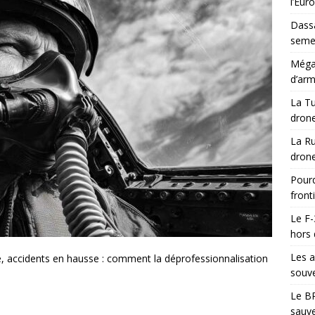
l’Eur
Dassa
semes
Méga-
d’arm
La Tu
drone
La Ru
drone
Pourq
front
Le F-
hors 
Les a
, accidents en hausse : comment la déprofessionnalisation
souve
Le BR
sauve