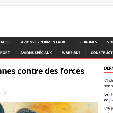
CHASSE
AVIONS EXPÉRIMENTAUX
LES DRONES
VO
SPORT
AVIONS SPÉCIAUX
WARBIRDS
CONSTRUCT
nes contre des forces
DER
L’Ind
son s
e
0
Le H-
de J-
L’IA 