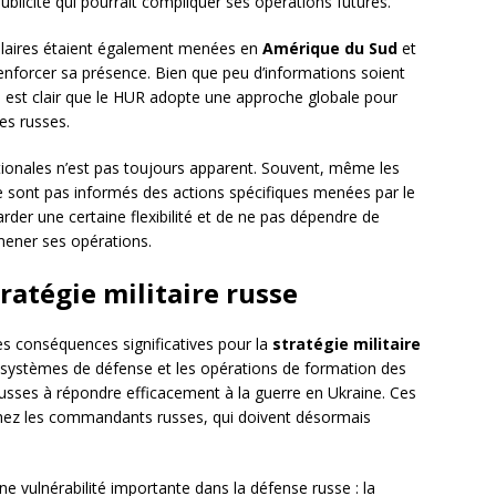
ublicité qui pourrait compliquer ses opérations futures.
milaires étaient également menées en
Amérique du Sud
et
renforcer sa présence. Bien que peu d’informations soient
il est clair que le HUR adopte une approche globale pour
ues russes.
ionales n’est pas toujours apparent. Souvent, même les
e sont pas informés des actions spécifiques menées par le
der une certaine flexibilité et de ne pas dépendre de
mener ses opérations.
ratégie militaire russe
des conséquences significatives pour la
stratégie militaire
les systèmes de défense et les opérations de formation des
s russes à répondre efficacement à la guerre en Ukraine. Ces
chez les commandants russes, qui doivent désormais
e vulnérabilité importante dans la défense russe : la