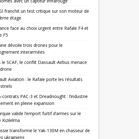
omes avec un capteur infrarouge
I franchit un test critique sur son moteur de
ième étage
ance face au choix urgent entre Rafale F4 et
e F5
ine dévoile trois drones pour le
eignement interarmées
 le SCAF, le conflit Dassault-Airbus menace
odrone
ult Aviation : le Rafale porte les résultats
triels
contrats PAC-3 et Dreadnought : l’industrie
ement en pleine expansion
rquie valide l’emport furtif d’armes sur le
 Kızılelma
ssie transforme le Yak-130M en chasseur de
s ukrainiens