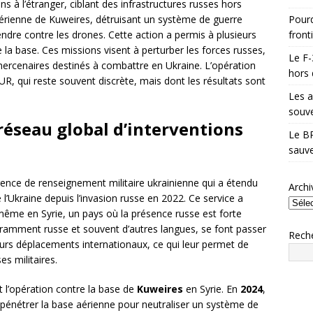
ons à l’étranger, ciblant des infrastructures russes hors
Pourq
 aérienne de Kuweires, détruisant un système de guerre
front
fendre contre les drones. Cette action a permis à plusieurs
la base. Ces missions visent à perturber les forces russes,
Le F-
cenaires destinés à combattre en Ukraine. L’opération
hors 
HUR, qui reste souvent discrète, mais dont les résultats sont
Les a
souve
réseau global d’interventions
Le BR
sauve
gence de renseignement militaire ukrainienne qui a étendu
Archi
 l’Ukraine depuis l’invasion russe en 2022. Ce service a
même en Syrie, un pays où la présence russe est forte
uramment russe et souvent d’autres langues, se font passer
Rech
leurs déplacements internationaux, ce qui leur permet de
es militaires.
t l’opération contre la base de
Kuweires
en Syrie. En
2024
,
 pénétrer la base aérienne pour neutraliser un système de