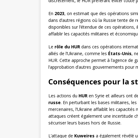
discrètement, le HUR préférant éviter toute p
En
2023
, on estimait que des opérations si
dans d’autres régions où la Russie tente de 
disponibles sur l’étendue de ces opérations, 
affaiblir les capacités militaires et économiq
Le
rôle du HUR
dans ces opérations internat
alliés de l’Ukraine, comme les
États-Unis
, n
HUR. Cette approche permet à l’agence de gar
l’approbation d’autres gouvernements pour 
Conséquences pour la st
Les actions du
HUR
en Syrie et ailleurs ont 
russe
. En perturbant les bases militaires, 
mercenaires, l’Ukraine affaiblit les capacité
attaques créent également une incertitude 
sécuriser leurs bases hors de Russie.
L’attaque de
Kuweires
a également révélé un