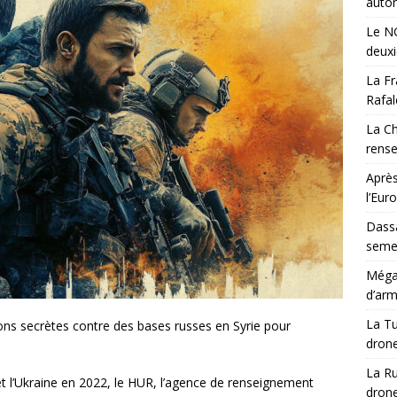
auton
Le NG
deux
La Fr
Rafal
La Ch
rens
Après
l’Eur
Dassa
semes
Méga-
d’arm
La Tu
ns secrètes contre des bases russes en Syrie pour
drone
La Ru
et l’Ukraine en 2022, le HUR, l’agence de renseignement
drone