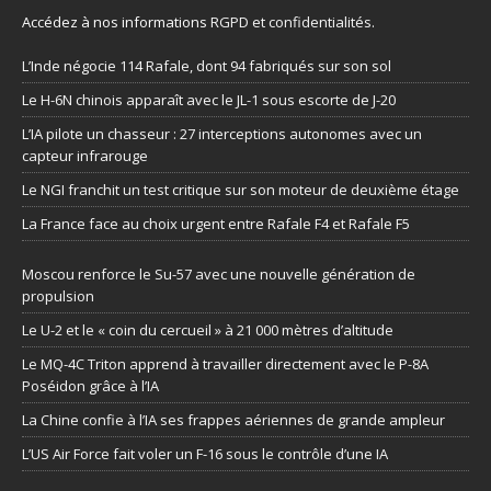
Accédez à nos informations
RGPD et confidentialités
.
L’Inde négocie 114 Rafale, dont 94 fabriqués sur son sol
Le H-6N chinois apparaît avec le JL-1 sous escorte de J-20
L’IA pilote un chasseur : 27 interceptions autonomes avec un
capteur infrarouge
Le NGI franchit un test critique sur son moteur de deuxième étage
La France face au choix urgent entre Rafale F4 et Rafale F5
Moscou renforce le Su-57 avec une nouvelle génération de
propulsion
Le U-2 et le « coin du cercueil » à 21 000 mètres d’altitude
Le MQ-4C Triton apprend à travailler directement avec le P-8A
Poséidon grâce à l’IA
La Chine confie à l’IA ses frappes aériennes de grande ampleur
L’US Air Force fait voler un F-16 sous le contrôle d’une IA