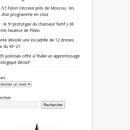
-57 Felon s’écrase près de Moscou : les
es d’un programme en crise
 : le 5ᵉ prototype du chasseur furtif J-36
rme l’avance de Pékin
rée dévoile une escadrille de 12 drones
r du KF-21
35 polonais offre à l’Italie un apprentissage
ologique décisif
ves
ercher
Rechercher