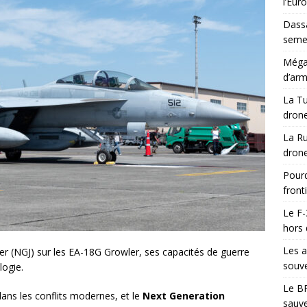
l’Eur
Dassa
semes
Méga-
d’arm
La Tu
drone
La Ru
drone
Pourq
front
Le F-
hors 
Les a
 (NGJ) sur les EA-18G Growler, ses capacités de guerre
souve
logie.
Le BR
dans les conflits modernes, et le
Next Generation
sauve