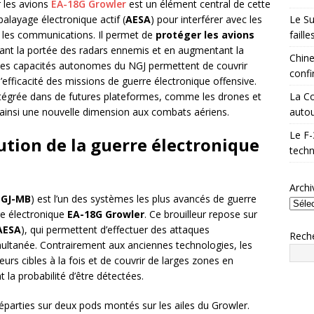
 les avions
EA-18G Growler
est un élément central de cette
Le Su
balayage électronique actif (
AESA
) pour interférer avec les
faill
 les communications. Il permet de
protéger les avions
sant la portée des radars ennemis et en augmentant la
Chine
, les capacités autonomes du NGJ permettent de couvrir
confi
efficacité des missions de guerre électronique offensive.
La Co
ntégrée dans de futures plateformes, comme les drones et
autou
 ainsi une nouvelle dimension aux combats aériens.
Le F-
ution de la guerre électronique
techn
Archi
GJ-MB
) est l’un des systèmes les plus avancés de guerre
re électronique
EA-18G Growler
. Ce brouilleur repose sur
AESA
), qui permettent d’effectuer des attaques
Rech
multanée. Contrairement aux anciennes technologies, les
eurs cibles à la fois et de couvrir de larges zones en
t la probabilité d’être détectées.
éparties sur deux pods montés sur les ailes du Growler.