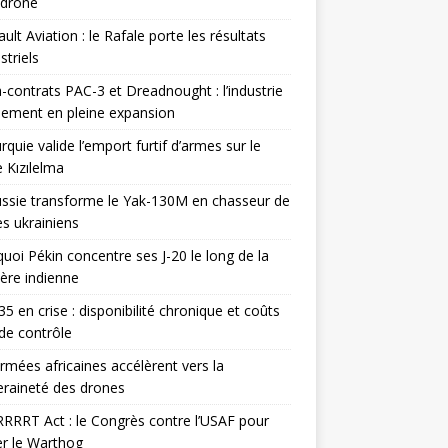
odrone
ult Aviation : le Rafale porte les résultats
triels
contrats PAC-3 et Dreadnought : l’industrie
ement en pleine expansion
rquie valide l’emport furtif d’armes sur le
 Kızılelma
ssie transforme le Yak-130M en chasseur de
s ukrainiens
uoi Pékin concentre ses J-20 le long de la
ière indienne
35 en crise : disponibilité chronique et coûts
de contrôle
rmées africaines accélèrent vers la
raineté des drones
RRRT Act : le Congrès contre l’USAF pour
r le Warthog