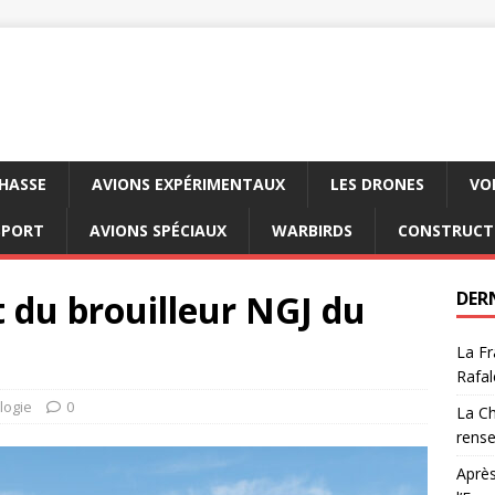
CHASSE
AVIONS EXPÉRIMENTAUX
LES DRONES
VO
SPORT
AVIONS SPÉCIAUX
WARBIRDS
CONSTRUCT
 du brouilleur NGJ du
DER
La Fr
Rafal
logie
0
La Ch
rens
Après