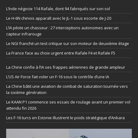
L’Inde négocie 114 Rafale, dont 94 fabriqués sur son sol
Le H-6N chinois apparaît avec le JL-1 sous escorte de J-20
L’IA pilote un chasseur : 27 interceptions autonomes avec un
capteur infrarouge
Le NGI franchit un test critique sur son moteur de deuxième étage
La France face au choix urgent entre Rafale F4 et Rafale F5
La Chine confie à l’IA ses frappes aériennes de grande ampleur
L’US Air Force fait voler un F-16 sous le contrôle d’une IA
La Chine bâtit une aviation de combat de saturation tournée vers
la sixième génération
Le KAAN P1 commence ses essais de roulage avant un premier vol
attendu fin 2026
Les F-16 turcs en Estonie illustrent le poids stratégique d’Ankara