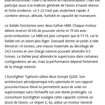
bidimensionnelle. Celle-ci améliore la manœuvrabilité, mais elle
participe aussi à la maîtrise générale de l’avion à haute vitesse
et forte incidence. Le F-22 n’est pas seulement rapide. Il
combine vitesse, altitude, furtivité et capacité de manœuvre.
Le Rafale fonctionne avec deux Safran M88. Chaque moteur
délivre environ 50 kN de poussée sèche et 75 kN avec
postcombustion. Le M88 est plus compact que le F119, car le
Rafale est un avion plus léger. Dassault donne un poids à vide
d’environ 10 tonnes, une masse maximale au décollage de
24,5 tonnes et une charge externe pouvant atteindre 9,5
tonnes. Le Rafale peut atteindre le supercruise dans certaines
configurations air-air, mais la performance dépend fortement
de la charge externe.
L’Eurofighter Typhoon utilise deux Eurojet EJ200. Son
architecture aérodynamique très optimisée et son rapport
poussée/masse élevé lui permettent aussi de voler en
supersonique sans réchauffe sur une durée prolongée. Le
consortium Eurofighter souligne cette capacité comme un
atout de l’avion. Le Gripen E, lui, utilise un moteur General