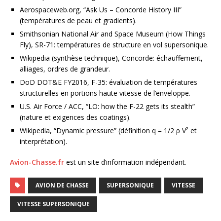
Aerospaceweb.org, “Ask Us – Concorde History III”
(températures de peau et gradients).
Smithsonian National Air and Space Museum (How Things
Fly), SR-71: températures de structure en vol supersonique.
Wikipedia (synthèse technique), Concorde: échauffement,
alliages, ordres de grandeur.
DoD DOT&E FY2016, F-35: évaluation de températures
structurelles en portions haute vitesse de l’enveloppe.
U.S. Air Force / ACC, “LO: how the F-22 gets its stealth”
(nature et exigences des coatings).
Wikipedia, “Dynamic pressure” (définition q = 1/2 ρ V² et
interprétation).
Avion-Chasse.fr
est un site d’information indépendant.
AVION DE CHASSE
SUPERSONIQUE
VITESSE
VITESSE SUPERSONIQUE