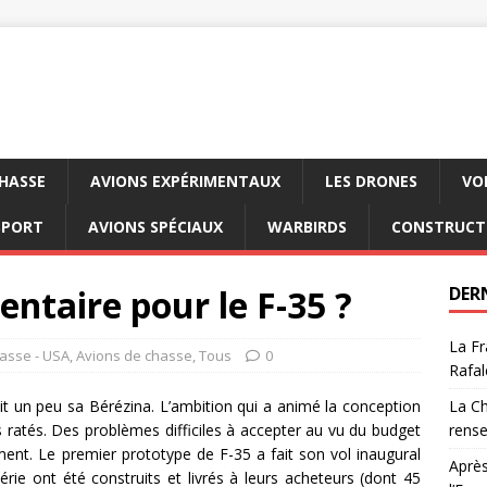
CHASSE
AVIONS EXPÉRIMENTAUX
LES DRONES
VO
SPORT
AVIONS SPÉCIAUX
WARBIRDS
CONSTRUCT
ntaire pour le F-35 ?
DER
La Fr
asse - USA
,
Avions de chasse
,
Tous
0
Rafal
it un peu sa Bérézina. L’ambition qui a animé la conception
La Ch
s ratés. Des problèmes difficiles à accepter au vu du budget
rens
ent. Le premier prototype de F-35 a fait son vol inaugural
Après
rie ont été construits et livrés à leurs acheteurs (dont 45