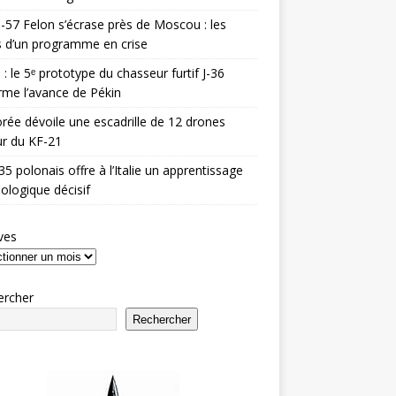
-57 Felon s’écrase près de Moscou : les
es d’un programme en crise
 : le 5ᵉ prototype du chasseur furtif J-36
rme l’avance de Pékin
rée dévoile une escadrille de 12 drones
r du KF-21
35 polonais offre à l’Italie un apprentissage
ologique décisif
ves
ercher
Rechercher