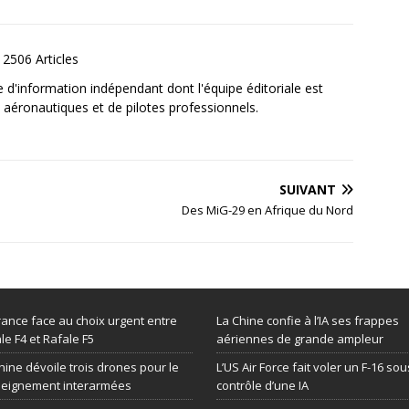
2506 Articles
e d'information indépendant dont l'équipe éditoriale est
aéronautiques et de pilotes professionnels.
SUIVANT
Des MiG-29 en Afrique du Nord
rance face au choix urgent entre
La Chine confie à l’IA ses frappes
le F4 et Rafale F5
aériennes de grande ampleur
hine dévoile trois drones pour le
L’US Air Force fait voler un F-16 sou
seignement interarmées
contrôle d’une IA