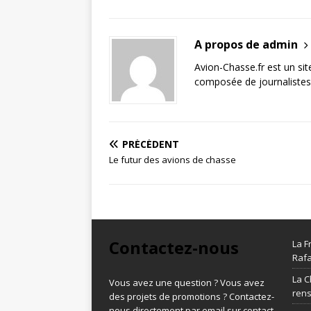
A propos de admin
Avion-Chasse.fr est un sit
composée de journalistes 
PRÉCÉDENT
Le futur des avions de chasse
Contactez-nous
La F
Rafa
La C
Vous avez une question ? Vous avez
ren
des projets de promotions ? Contactez-
nous directement par email sur contact