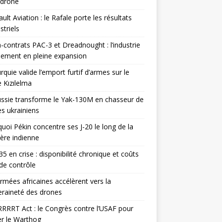
odrone
ult Aviation : le Rafale porte les résultats
triels
contrats PAC-3 et Dreadnought : l’industrie
ement en pleine expansion
rquie valide l’emport furtif d’armes sur le
 Kızılelma
ssie transforme le Yak-130M en chasseur de
s ukrainiens
uoi Pékin concentre ses J-20 le long de la
ière indienne
35 en crise : disponibilité chronique et coûts
de contrôle
rmées africaines accélèrent vers la
raineté des drones
RRRT Act : le Congrès contre l’USAF pour
r le Warthog