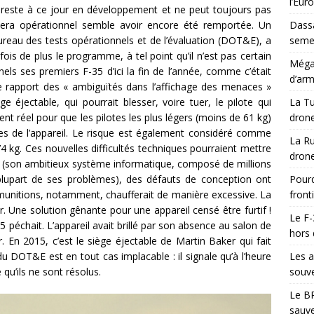
l’Eur
n reste à ce jour en développement et ne peut toujours pas
l sera opérationnel semble avoir encore été remportée. Un
Dassa
reau des tests opérationnels et de l’évaluation (DOT&E), a
semes
fois de plus le programme, à tel point qu’il n’est pas certain
Méga-
els ses premiers F-35 d’ici la fin de l’année, comme c’était
d’arm
ce rapport des « ambiguïtés dans l’affichage des menaces »
ge éjectable, qui pourrait blesser, voire tuer, le pilote qui
La Tu
ent réel pour que les pilotes les plus légers (moins de 61 kg)
drone
es de l’appareil. Le risque est également considéré comme
La Ru
 74 kg. Ces nouvelles difficultés techniques pourraient mettre
drone
de (son ambitieux système informatique, composé de millions
plupart de ses problèmes), des défauts de conception ont
Pourq
munitions, notamment, chaufferait de manière excessive. La
front
er. Une solution gênante pour une appareil censé être furtif !
Le F-
5 péchait. L’appareil avait brillé par son absence au salon de
hors 
 En 2015, c’est le siège éjectable de Martin Baker qui fait
du DOT&E est en tout cas implacable : il signale qu’à l’heure
Les a
 qu’ils ne sont résolus.
souve
Le BR
sauve