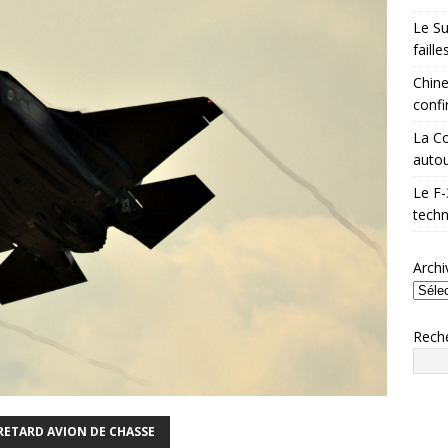
Le Su
faill
Chine
confi
La Co
autou
Le F-
techn
Archi
Rech
RETARD AVION DE CHASSE